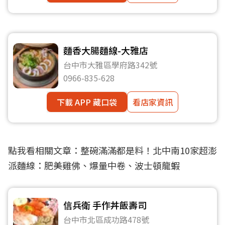
麵香大腸麵線-大雅店
台中市大雅區學府路342號
0966-835-628
下載 APP 藏口袋
看店家資訊
點我看相關文章：
整碗滿滿都是料！北中南10家超澎
派麵線：肥美雞佛、爆量中卷、波士頓龍蝦
信兵衛 手作丼飯壽司
台中市北區成功路478號