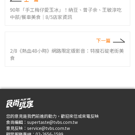
90年「手工梅仔愛玉冰」！納豆、曾子余、王敏淳吃
中部/餐車美食｜8/5店家資訊
下一篇
2/8《熱血48小時》網路限定版影音：特搜石碇老街美
食
您的意見是我們前進的動力，歡迎來信或來電反映
食尚編輯：
supertaste@tvbs.com.tw
意見反映：
service@tvbs.com.tw
觀眾服務專線：
02-2656-1599