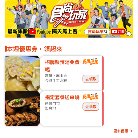
本週優惠券，領起來
招牌酸辣湯免費
喝
高雄・鳳山區
去領取
今鼎手工水餃
指定套餐送串燒
連鎖門市
去領取
柒息地
更多優惠