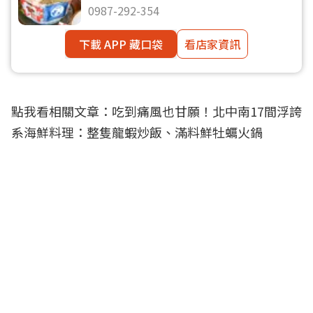
0987-292-354
下載 APP 藏口袋
看店家資訊
點我看相關文章：
吃到痛風也甘願！北中南17間浮誇
系海鮮料理：整隻龍蝦炒飯、滿料鮮牡蠣火鍋