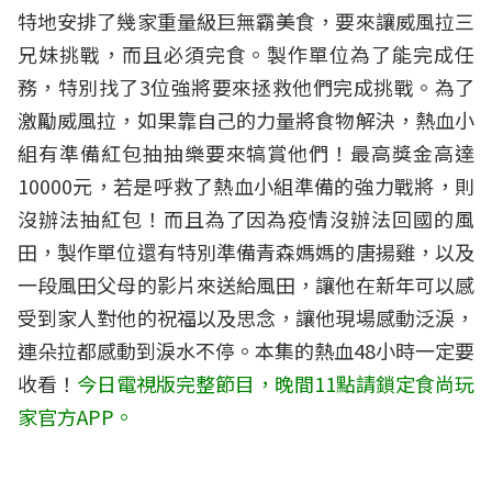
特地安排了幾家重量級巨無霸美食，要來讓威風拉三
兄妹挑戰，而且必須完食。製作單位為了能完成任
務，特別找了3位強將要來拯救他們完成挑戰。為了
激勵威風拉，如果靠自己的力量將食物解決，熱血小
組有準備紅包抽抽樂要來犒賞他們！最高獎金高達
10000元，若是呼救了熱血小組準備的強力戰將，則
沒辦法抽紅包！而且為了因為疫情沒辦法回國的風
田，製作單位還有特別準備青森媽媽的唐揚雞，以及
一段風田父母的影片來送給風田，讓他在新年可以感
受到家人對他的祝福以及思念，讓他現場感動泛淚，
連朵拉都感動到淚水不停。本集的熱血48小時一定要
收看！
今日電視版完整節目，晚間11點請鎖定食尚玩
家官方APP。