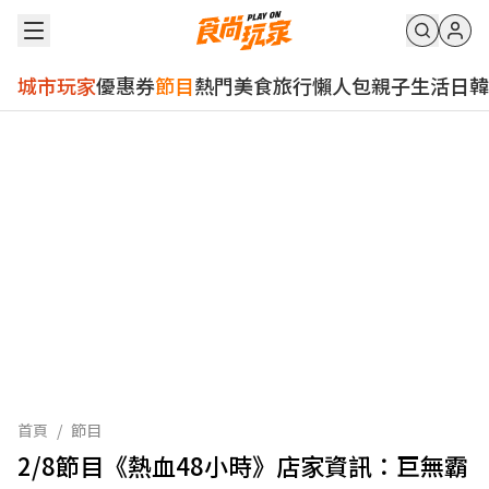
城市玩家
優惠券
節目
熱門
美食
旅行
懶人包
親子
生活
日韓
首頁
/
節目
2/8節目《熱血48小時》店家資訊：巨無霸