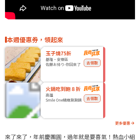
本週優惠券，領起來
玉子燒75折
基隆・安樂區
去領取
佐藤お帰り-你回來了
火鍋吃到飽８折
高雄
去領取
Smile One精緻涮涮鍋
更多優惠
來了來了，年前慶團圓，過年就是要喜氣！熱血小組