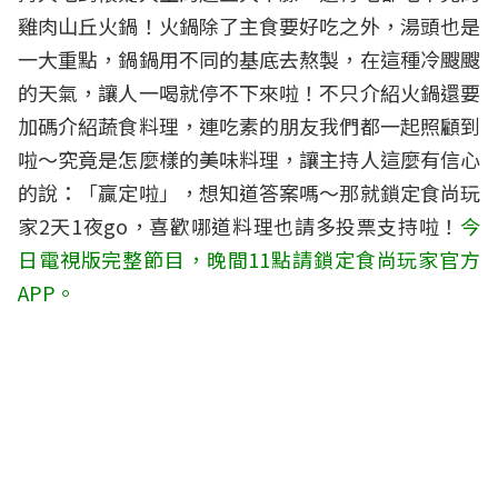
雞肉山丘火鍋！火鍋除了主食要好吃之外，湯頭也是
一大重點，鍋鍋用不同的基底去熬製，在這種冷颼颼
的天氣，讓人一喝就停不下來啦！不只介紹火鍋還要
加碼介紹蔬食料理，連吃素的朋友我們都一起照顧到
啦～究竟是怎麼樣的美味料理，讓主持人這麼有信心
的說：「贏定啦」，想知道答案嗎～那就鎖定食尚玩
家2天1夜go，喜歡哪道料理也請多投票支持啦！
今
日電視版完整節目，晚間11點請鎖定食尚玩家官方
APP。