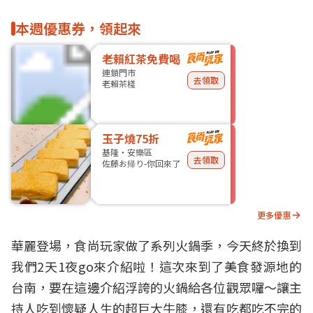
本週優惠券，領起來
老賴紅茶免費喝
連鎖門市
去領取
老賴茶棧
玉子燒75折
基隆・安樂區
去領取
佐藤お帰り-你回來了
更多優惠
華麗登場，食尚玩家做了系列火鍋季，今天終於換到
我們2天1夜go來介紹啦！這次來到了美食發源地的
台南，要在這邊介紹浮誇的火鍋給各位觀眾囉～讓主
持人吃到懷疑人生的超巨大牛膝，還有吃都吃不完的