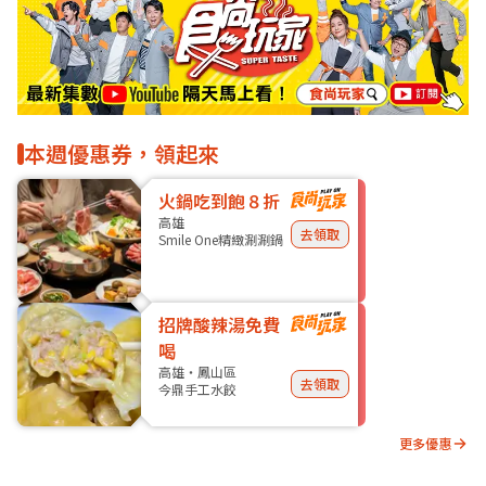
本週優惠券，領起來
火鍋吃到飽８折
高雄
去領取
Smile One精緻涮涮鍋
招牌酸辣湯免費
喝
高雄・鳳山區
去領取
今鼎手工水餃
更多優惠