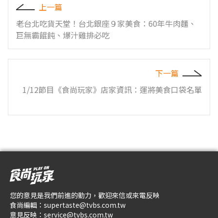
上一篇
老台北吃貨天堂！台北銀座９家美食：60年牛肉麵、
巨無霸餛飩、爆汁雞排必吃
下一篇
1/12節目《食尚玩家》店家資訊：運將美食口袋名單
您的意見是我們前進的動力，歡迎來信或來電反映
食尚編輯：
supertaste@tvbs.com.tw
意見反映：
service@tvbs.com.tw