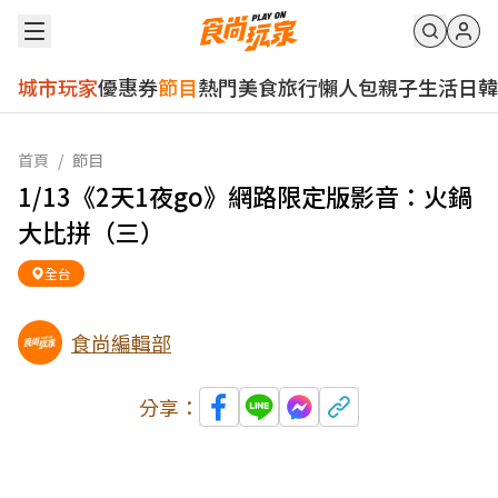
城市玩家
優惠券
節目
熱門
美食
旅行
懶人包
親子
生活
日韓
首頁
/
節目
1/13《2天1夜go》網路限定版影音：火鍋
大比拼（三）
全台
食尚編輯部
分享：