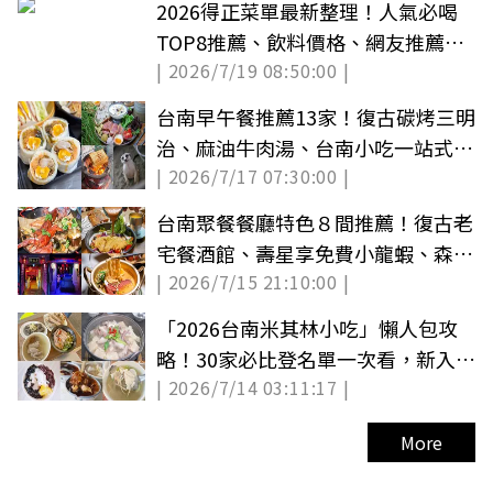
2026得正菜單最新整理！人氣必喝
TOP8推薦、飲料價格、網友推薦與
| 2026/7/19 08:50:00 |
全台門市
台南早午餐推薦13家！復古碳烤三明
治、麻油牛肉湯、台南小吃一站式吃
| 2026/7/17 07:30:00 |
到飽
台南聚餐餐廳特色８間推薦！復古老
宅餐酒館、壽星享免費小龍蝦、森林
| 2026/7/15 21:10:00 |
系綠植餐廳
「2026台南米其林小吃」懶人包攻
略！30家必比登名單一次看，新入選
| 2026/7/14 03:11:17 |
３家必吃
More