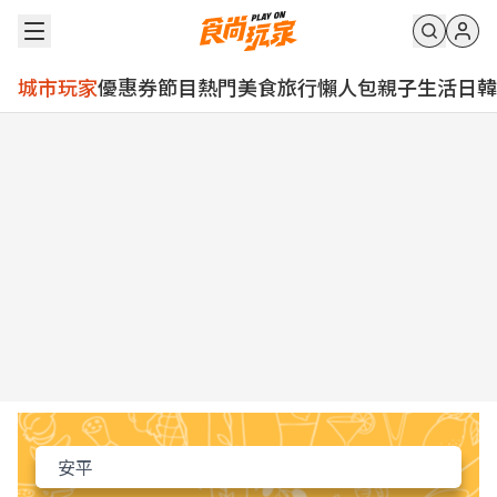
城市玩家
優惠券
節目
熱門
美食
旅行
懶人包
親子
生活
日韓