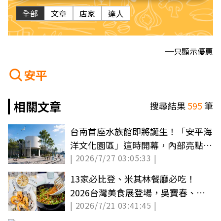
全部
文章
店家
達人
只顯示優惠
安平
相關文章
搜尋結果
595
筆
台南首座水族館即將誕生！「安平海
洋文化園區」這時開幕，內部亮點搶
| 2026/7/27 03:05:33 |
先看
13家必比登、米其林餐廳必吃！
2026台灣美食展登場，吳寶春、阿
| 2026/7/21 03:41:45 |
基師都來了