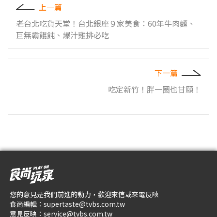
上一篇
老台北吃貨天堂！台北銀座９家美食：60年牛肉麵、
巨無霸餛飩、爆汁雞排必吃
下一篇
吃定新竹！胖一圈也甘願！
您的意見是我們前進的動力，歡迎來信或來電反映
食尚編輯：
supertaste@tvbs.com.tw
意見反映：
service@tvbs.com.tw