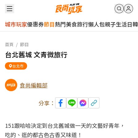
城市玩家
優惠券
節目
熱門
美食
旅行
懶人包
親子
生活
日韓
首頁
/
節目
台北舊城 文青微旅行
台北市
食尚編輯部
分享：
151跟哈哈決定到台北舊城做一天的文藝好青年，
吃的、逛的都古色古香又味道！