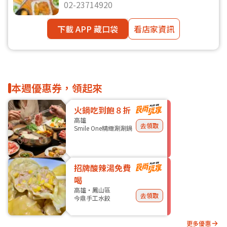
02-23714920
下載 APP 藏口袋
看店家資訊
本週優惠券，領起來
火鍋吃到飽８折
高雄
去領取
Smile One精緻涮涮鍋
招牌酸辣湯免費
喝
高雄・鳳山區
去領取
今鼎手工水餃
更多優惠