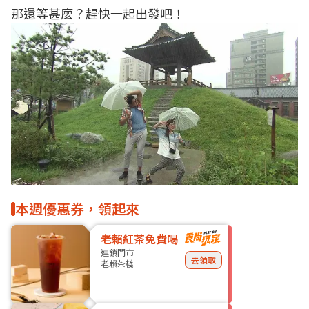
那還等甚麼？趕快一起出發吧！
本週優惠券，領起來
老賴紅茶免費喝
連鎖門市
去領取
老賴茶棧