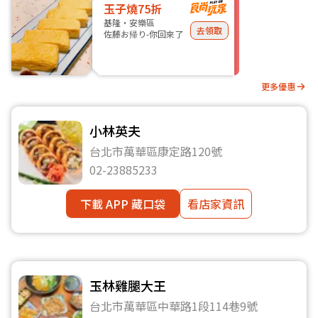
玉子燒75折
基隆・安樂區
去領取
佐藤お帰り-你回來了
更多優惠
小林英夫
台北市萬華區康定路120號
02-23885233
下載 APP 藏口袋
看店家資訊
玉林雞腿大王
台北市萬華區中華路1段114巷9號