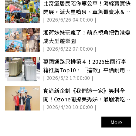
比奇堡居民陪你等公車！海綿寶寶快
閃展，派大星噴泉、章魚哥賣冰＆百
| 2026/6/26 04:00:00 |
隻厭世魚
湘荷妹妹玩瘋了！萌系視角把香港變
成大型遊樂園
| 2026/6/22 07:00:00 |
萬國通路只排第４！2026出國行李
箱推薦Top10，「這款」平價耐用、
| 2026/5/2 17:00:00 |
滑順好推
食尚新企劃《我們這一家》笑料全
開！Ozone開撩美秀姊，最崩潰吃豬
| 2026/4/20 10:00:00 |
牙齦（中獎公布）
More