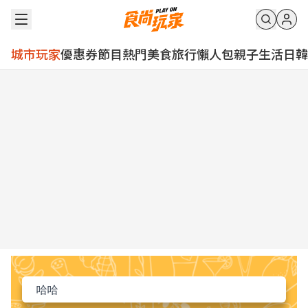
城市玩家
優惠券
節目
熱門
美食
旅行
懶人包
親子
生活
日韓