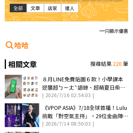
全部
文章
店家
達人
只顯示優惠
哈哈
相關文章
搜尋結果
220
筆
８月LINE免費貼圖６款！小學課本
逆襲超ㄅㄧㄤˋ語錄、超萌夏日柴犬
| 2026/7/16 02:54:03 |
度假趣
《VPOP ASIA》7/18全球首播！Lulu
挑戰「對空氣主持」，29位金曲陣容
| 2026/7/14 08:50:03 |
把關