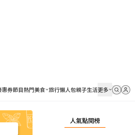
優惠券
節目
熱門
美食
旅行
懶人包
親子
生活
更多
人氣點閱榜