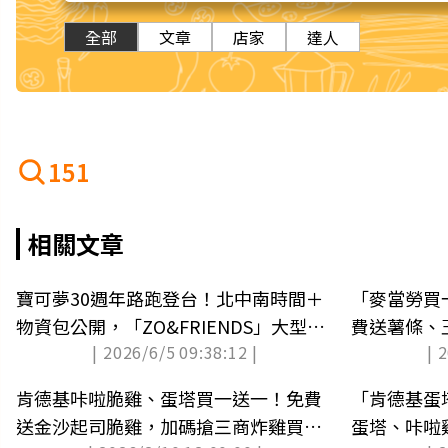
全部
文章
店家
達人
151
相關文章
寶可夢30週年路跑登台！北中南時間＋
「麥當勞買
物資包公開，「ZO&FRIENDS」大型路
費送薯條、
| 2026/6/5 09:38:12 |
| 
跑一次看
肯德基咔啦脆雞、蛋塔買一送一！免費
「肯德基蛋
送金沙起司脆雞，加碼搶三商炸雞買６
蛋塔、咔啦