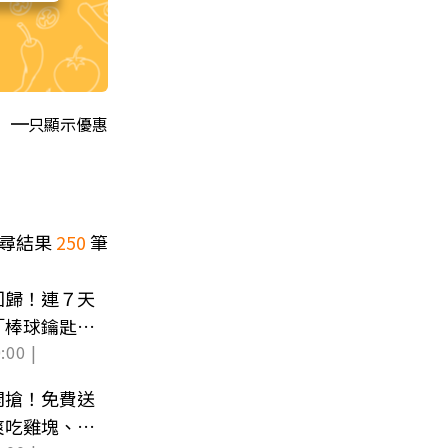
只顯示優惠
尋結果
250
筆
回歸！連７天
「棒球鑰匙
:00 |
開搶！免費送
爽吃雞塊、蛋