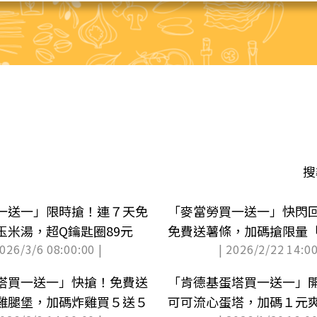
搜
一送一」限時搶！連７天免
「麥當勞買一送一」快閃
玉米湯，超Q鑰匙圈89元
免費送薯條，加碼搶限量
2026/3/6 08:00:00 |
| 2026/2/22 14:00
圈」
塔買一送一」快搶！免費送
「肯德基蛋塔買一送一」
雞腿堡，加碼炸雞買５送５
可可流心蛋塔，加碼１元