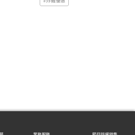
#
炸雞優惠
募
業務服務
節目版權銷售