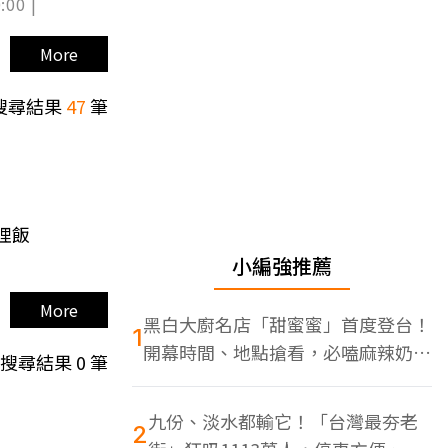
:00 |
More
搜尋結果
47
筆
哩飯
小編強推薦
More
黑白大廚名店「甜蜜蜜」首度登台！
1
開幕時間、地點搶看，必嗑麻辣奶油
搜尋結果
0
筆
蝦
九份、淡水都輸它！「台灣最夯老
2