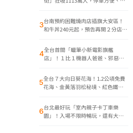
街」狂吸1113萬人，停車方便、特
色美食多
台南預約困難燒肉店插旗大安區！
3
和牛丼240元起，預告再開２分店、
地點曝光
全台首間「蠟筆小新電影旗艦
4
店」！１比１機器人爸爸、邪惡正
男，百款周邊買翻
全台７大向日葵花海！1.2公頃免費
5
花海、金黃落羽松秘境、紅色鐵橋
同框
台北最好玩「室內親子卡丁車樂
6
園」！入場不限時暢玩，還有大螢
幕Switch遊戲區