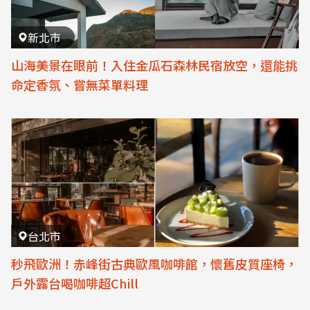
新北市
山海美景在眼前！入住金瓜石森林民宿放空，還能挑
命定香氛、嘗無菜單料理
台北市
秒飛歐洲！赤峰街古典歐風咖啡館，懷舊皮質座椅，
戶外露台喝咖啡超Chill