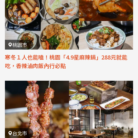
桃園市
寒冬１人也能嗑！桃園「4.9星麻辣鍋」288元就能
吃，香辣滷肉飯內行必點
台北市