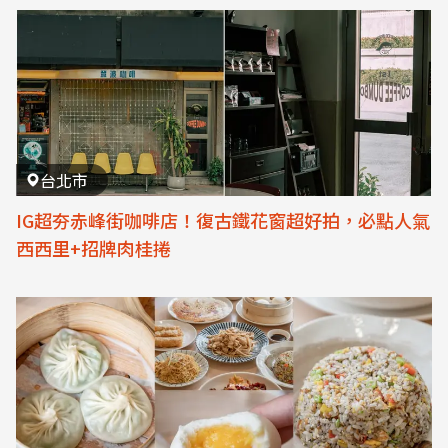
台北市
IG超夯赤峰街咖啡店！復古鐵花窗超好拍，必點人氣
西西里+招牌肉桂捲