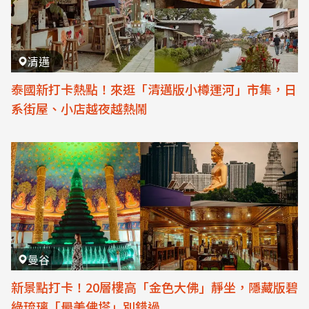
清邁
泰國新打卡熱點！來逛「清邁版小樽運河」市集，日
系街屋、小店越夜越熱鬧
曼谷
新景點打卡！20層樓高「金色大佛」靜坐，隱藏版碧
綠琉璃「最美佛塔」別錯過