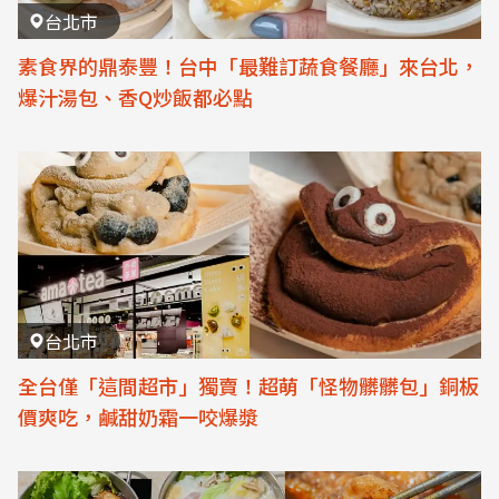
台北市
素食界的鼎泰豐！台中「最難訂蔬食餐廳」來台北，
爆汁湯包、香Q炒飯都必點
台北市
全台僅「這間超市」獨賣！超萌「怪物髒髒包」銅板
價爽吃，鹹甜奶霜一咬爆漿