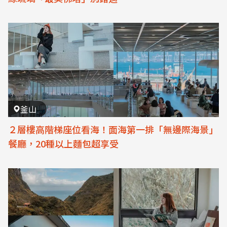
釜山
２層樓高階梯座位看海！面海第一排「無邊際海景」
餐廳，20種以上麵包超享受