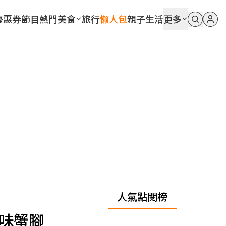
優惠券
節目
熱門
美食
旅行
懶人包
親子
生活
更多
人氣點閱榜
蒜味蟹腳