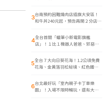
色美食多
台南預約困難燒肉店插旗大安區！
3
和牛丼240元起，預告再開２分店、
地點曝光
全台首間「蠟筆小新電影旗艦
4
店」！１比１機器人爸爸、邪惡正
男，百款周邊買翻
全台７大向日葵花海！1.2公頃免費
5
花海、金黃落羽松秘境、紅色鐵橋
同框
台北最好玩「室內親子卡丁車樂
6
園」！入場不限時暢玩，還有大螢
幕Switch遊戲區