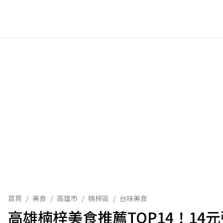
首頁
/
美食
/
高雄市
/
楠梓區
/
台味美食
高雄楠梓美食推薦TOP14！1