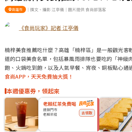
｜撰文、攝影 江亭儀｜圖片提供 食尚部落客
高雄市
《食尚玩家》記者 江亭儀
楠梓美食推薦吃什麼？高雄「楠梓區」是一般觀光客
道的口袋美食名單，包括暴風雨排隊也要吃的「神級肉
飽、火鍋吃到飽，以及人氣早餐、宵夜、銅板點心通
食尚APP，天天免費抽大獎！
本週優惠券，領起來
老賴紅茶免費喝
連鎖門市
去領取
老賴茶棧