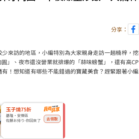
分享：
較少來訪的地區，小編特別為大家親身走訪一趟楠梓，挖
圓」、夜市還沒營業就排爆的「蒜味螃蟹」，還有高C
通有！想知道有哪些不能錯過的寶藏美食？趕緊跟著小編
玉子燒75折
基隆・安樂區
去領取
佐藤お帰り-你回來了