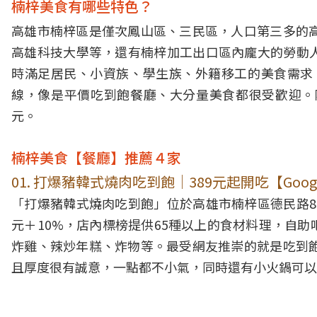
楠梓美食有哪些特色？
高雄市楠梓區是僅次鳳山區、三民區，人口第三多的高
高雄科技大學等，還有楠梓加工出口區內龐大的勞動
時滿足居民、小資族、學生族、外籍移工的美食需求
線，像是平價吃到飽餐廳、大分量美食都很受歡迎。
元。
楠梓美食【餐廳】推薦４家
01. 打爆豬韓式燒肉吃到飽｜389元起開吃【Google
「打爆豬韓式燒肉吃到飽」位於高雄市楠梓區德民路83
元＋10%，店內標榜提供65種以上的食材料理，自
炸雞、辣炒年糕、炸物等。最受網友推崇的就是吃到飽
且厚度很有誠意，一點都不小氣，同時還有小火鍋可以