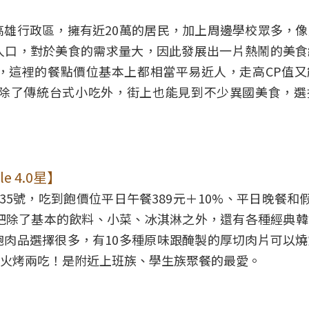
雄行政區，擁有近20萬的居民，加上周邊學校眾多，
人口，對於美食的需求量大，因此發展出一片熱鬧的美食
，這裡的餐點價位基本上都相當平易近人，走高CP值又
除了傳統台式小吃外，街上也能見到不少異國美食，選
 4.0星】
5號，吃到飽價位平日午餐389元＋10%、平日晚餐和假
助吧除了基本的飲料、小菜、冰淇淋之外，還有各種經典
肉品選擇很多，有10多種原味跟醃製的厚切肉片可以
火烤兩吃！是附近上班族、學生族聚餐的最愛。