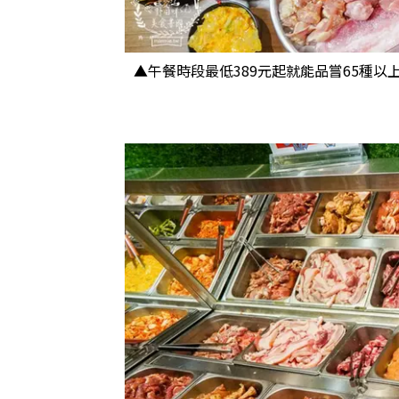
▲午餐時段最低389元起就能品嘗65種以