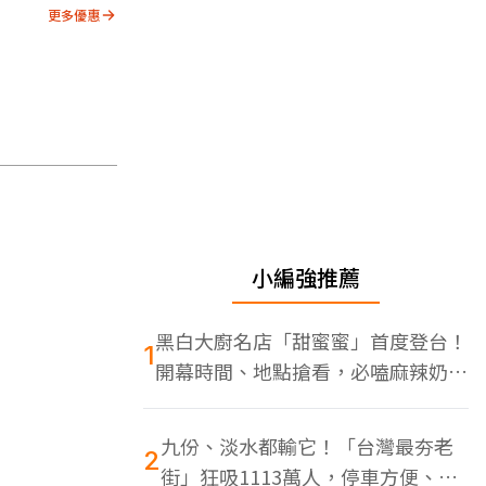
更多優惠
小編強推薦
黑白大廚名店「甜蜜蜜」首度登台！
1
開幕時間、地點搶看，必嗑麻辣奶油
蝦
九份、淡水都輸它！「台灣最夯老
2
街」狂吸1113萬人，停車方便、特