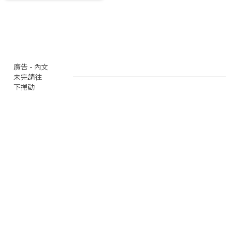
廣告 - 內文
未完請往
下捲動