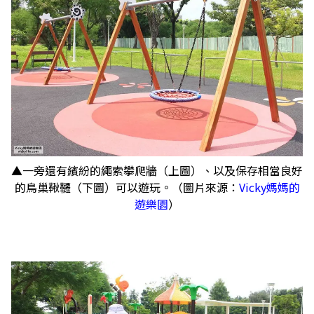
▲一旁還有繽紛的繩索攀爬牆（上圖）、以及保存相當良好
的鳥巢鞦韆（下圖）可以遊玩。（圖片來源：
Vicky媽媽的
遊樂園
）