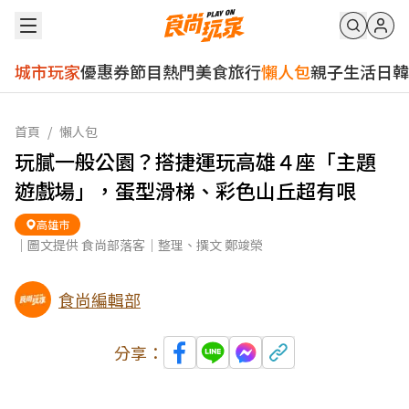
城市玩家
優惠券
節目
熱門
美食
旅行
懶人包
親子
生活
日韓
首頁
/
懶人包
玩膩一般公園？搭捷運玩高雄４座「主題
遊戲場」，蛋型滑梯、彩色山丘超有哏
高雄市
｜圖文提供 食尚部落客｜整理、撰文 鄭竣榮
食尚編輯部
分享：