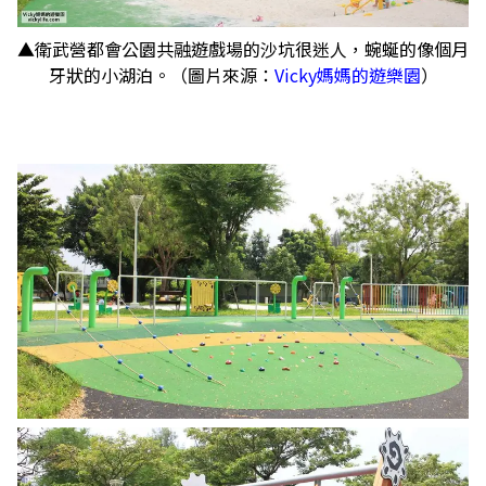
▲衛武營都會公園共融遊戲場的沙坑很迷人，蜿蜒的像個月
牙狀的小湖泊。（圖片來源：
Vicky媽媽的遊樂園
）