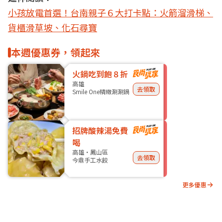
小孩放電首選！台南親子６大打卡點：火箭溜滑梯、
貨櫃滑草坡、化石尋寶
本週優惠券，領起來
火鍋吃到飽８折
高雄
去領取
Smile One精緻涮涮鍋
招牌酸辣湯免費
喝
高雄・鳳山區
去領取
今鼎手工水餃
更多優惠