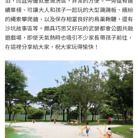
泊，而且旁邊就是清洗區，非常的方便。一旁還有連
續單槓、可讓大人和孩子一起玩的大型蹺蹺板、繽紛
的繩索攀爬牆、以及保存相當良好的鳥巢鞦韆，還有
沙坑故事區等。頗具巧思又好玩的武營都會公園共融
遊戲場，即使天氣熱時也吸引不少家長帶孩子前往，
在這裡分享給大家，祝大家玩得愉快！