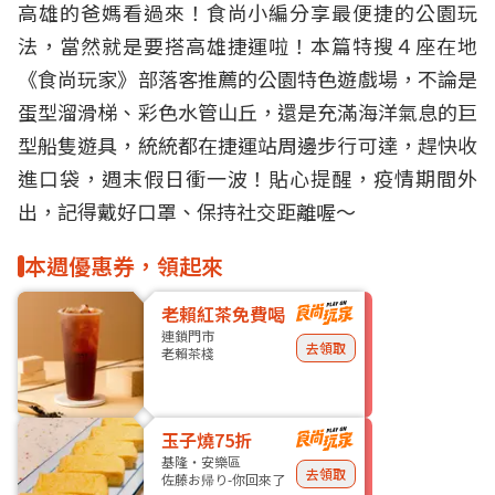
高雄
的爸媽看過來！食尚小編分享最便捷的
公園
玩
法，當然就是要搭
高雄捷運
啦！本篇特搜４座在地
《食尚玩家》部落客推薦的公園特色遊戲場，不論是
蛋型溜滑梯、彩色水管山丘，還是充滿海洋氣息的巨
型船隻遊具，統統都在捷運站周邊步行可達，趕快收
進口袋，週末假日衝一波！貼心提醒，疫情期間外
出，記得戴好口罩、保持社交距離喔～
本週優惠券，領起來
老賴紅茶免費喝
連鎖門市
去領取
老賴茶棧
玉子燒75折
基隆・安樂區
去領取
佐藤お帰り-你回來了