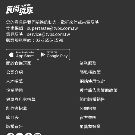
您的意見是我們前進的動力，歡迎來信或來電反映
食尚編輯：
supertaste@tvbs.com.tw
意見反映：
service@tvbs.com.tw
觀眾服務專線：
02-2656-1599
關於食尚玩家
業務服務
公司介紹
隱私權政策
人才招募
網站使用協定
企業動態
數位廣告與贊助政策
優惠券店家招募
節目版權銷售
創作者招募
公開招標
節目表
官方聲明
版權宣告
星藝象娛樂