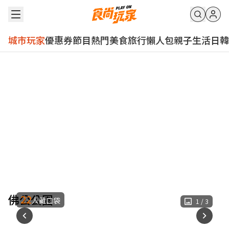
城市玩家
優惠券
節目
熱門
美食
旅行
懶人包
親子
生活
日韓
佛公公園
22
人藏口袋
1
/
3