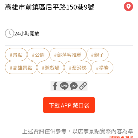
高雄市前鎮區后平路150巷9號
24小時開放
#
景點
#
公園
#
部落客推薦
#
親子
#
高雄景點
#
遊戲場
#
溜滑梯
#
攀岩
下載 APP 藏口袋
上述資訊僅供參考，以店家景點實際內容為準
回報歇業/錯誤