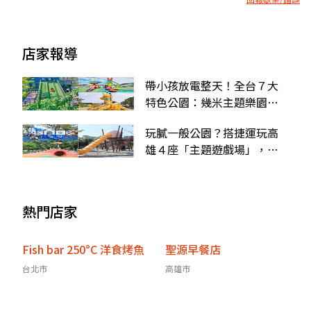
店家報導
帶小孩放電整天！全台７大
特色公園：幾米主題樂園、
長頸鹿滑梯、貨櫃屋迷宮
玩膩一般公園？搭捷運玩高
雄４座「主題遊戲場」，蛋
型滑梯、彩色山丘超有哏
熱門店家
Fish bar 250°C 洋食烤魚
聖源早餐店
台北市
高雄市