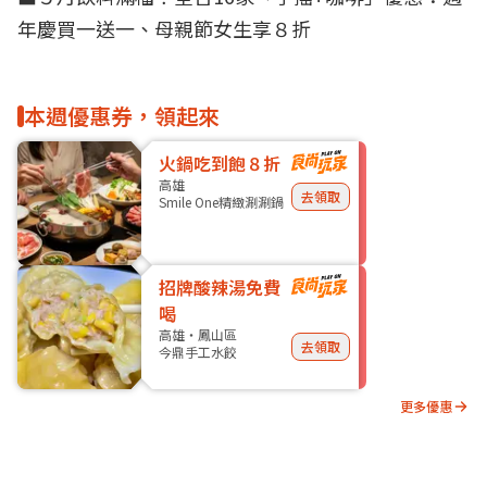
年慶買一送一、母親節女生享８折
本週優惠券，領起來
火鍋吃到飽８折
高雄
去領取
Smile One精緻涮涮鍋
招牌酸辣湯免費
喝
高雄・鳳山區
去領取
今鼎手工水餃
更多優惠