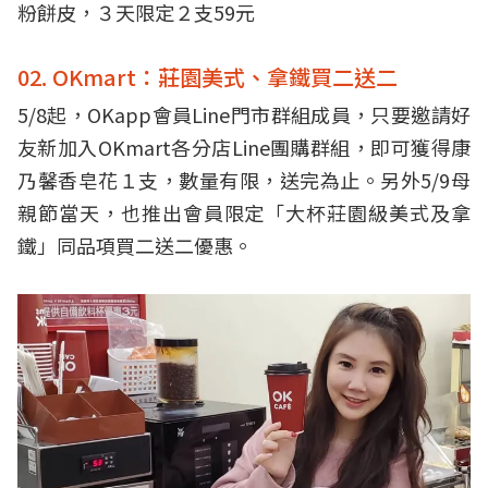
粉餅皮，３天限定２支59元
02. OKmart：莊園美式、拿鐵買二送二
5/8起，OKapp會員Line門市群組成員，只要邀請好
友新加入OKmart各分店Line團購群組，即可獲得康
乃馨香皂花１支，數量有限，送完為止。另外5/9母
親節當天，也推出會員限定「大杯莊園級美式及拿
鐵」同品項買二送二優惠。