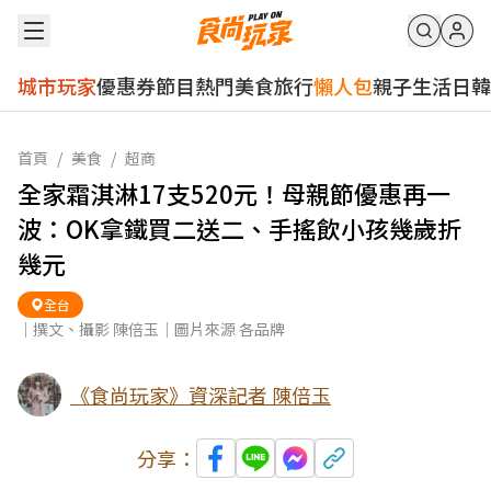
城市玩家
優惠券
節目
熱門
美食
旅行
懶人包
親子
生活
日韓
首頁
/
美食
/
超商
全家霜淇淋17支520元！母親節優惠再一
波：OK拿鐵買二送二、手搖飲小孩幾歲折
幾元
全台
｜撰文、攝影 陳倍玉｜圖片來源 各品牌
《食尚玩家》資深記者 陳倍玉
分享：