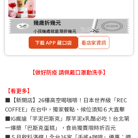
幾歲折幾元
小孩幾歲就能現折幾元
下載 APP 藏口袋
看店家資訊
【做好防疫 請佩戴口罩勤洗手】
【看更多】
■
【新開店】26樓高空喝咖啡！日本世界級「REC
COFFEE」在台中，獨家餐點、候位須知６大直擊
■
IG瘋搶「芋泥巴斯克」厚芋泥x乳酪必吃！台北第
一爆漿「巴斯克蛋糕」，食尚獨賣限時折百元
■
５月飲料滿檔！全台16家「手搖+咖啡」優惠：週