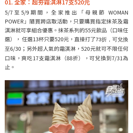
01. 全家：超夯霜淇淋17支520元
5/7至5/9期間，全家推出「母親節 WOMAN
POWER」隨買跨店取活動，只要購買指定抹茶及霜
淇淋就可享組合優惠。抹茶系列的55元飲品（口味任
選）， 任選13杯只要520元，直接打了
73折，可兌換
6/30；另外超人氣的霜淇淋，520元就可不限任何
至
口味，爽吃17支霜淇淋（88折），可兌換到7/31為
止。