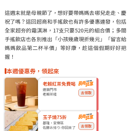
這週末就是母親節了，想好要帶媽媽去哪兒走走、慶
祝了嗎？這回超商和手搖飲也有許多
優惠
連發，包括
全家
超夯的霜淇淋，17支只要520元的組合價；多間
手搖飲店也各別推出「
小孩幾歲現折幾元
」「留言給
媽媽飲品第二杯半價」等好康，趁這個假期好好把
握！
本週優惠券，領起來
老賴紅茶免費喝
連鎖門市
去領取
老賴茶棧
玉子燒75折
基隆・安樂區
去領取
佐藤お帰り-你回來了