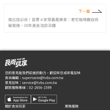
下一篇
復古控必收！苗栗４家懷舊風美食：老宅咖啡廳自烘
葡萄捲、30年黃金泡菜涼麵
您的意見是我們前進的動力，歡迎來信或來電反映
食尚編輯：
supertaste@tvbs.com.tw
意見反映：
service@tvbs.com.tw
觀眾服務專線：
02-2656-1599
關於食尚玩家
業務服務