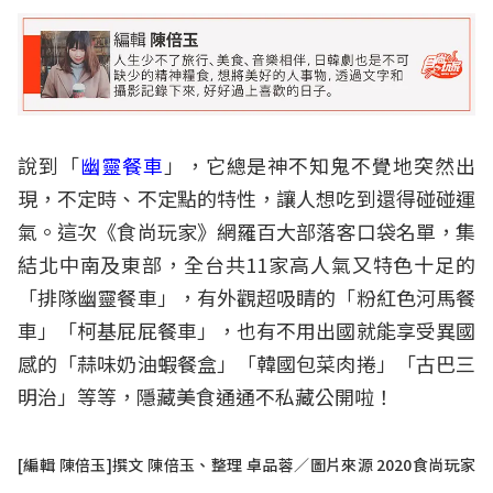
說到「
幽靈餐車
」，它總是神不知鬼不覺地突然出
現，不定時、不定點的特性，讓人想吃到還得碰碰運
氣。這次《食尚玩家》網羅百大部落客口袋名單，集
結北中南及東部，全台共11家高人氣又特色十足的
「排隊幽靈餐車」，有外觀超吸睛的「粉紅色河馬餐
車」「柯基屁屁餐車」，也有不用出國就能享受異國
感的「蒜味奶油蝦餐盒」「韓國包菜肉捲」「古巴三
明治」等等，隱藏美食通通不私藏公開啦！
[編輯 陳倍玉]撰文 陳倍玉、整理 卓品蓉／圖片來源 2020食尚玩家