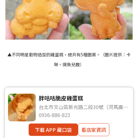
▲不同明星動物造型的雞蛋糕，總共有5種圖案。（圖片提供：卡
琳。摸魚兒趣）
胖咕咕脆皮雞蛋糕
台北市文山區新光路二段30號（河馬廣場
旁）
0936-886-823
下載 APP 藏口袋
看店家資訊