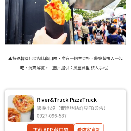
▲特殊韓國包菜肉比薩口味，附有一個生菜杯，將披薩捲入一起
吃，清爽解膩。（圖片提供：風塵萬里.旅人手札）
River&Truck PizzaTruck
隨機出沒（實際地點詳見FB公告）
0927-096-587
下載 APP 藏口袋
看店家資訊