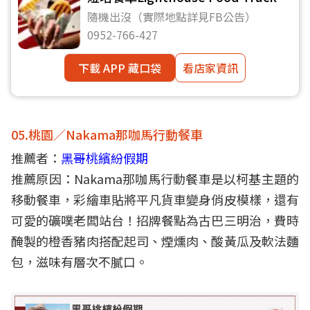
隨機出沒（實際地點詳見FB公告）
0952-766-427
下載 APP 藏口袋
看店家資訊
05.桃園／Nakama那咖馬行動餐車
推薦者：
黑哥桃繽紛假期
推薦原因：Nakama那咖馬行動餐車是以柯基主題的
移動餐車，彩繪車貼將平凡貨車變身俏皮模樣，還有
可愛的礦噗老闆站台！招牌餐點為古巴三明治，費時
醃製的橙香豬肉搭配起司、煙燻肉、酸黃瓜及軟法麵
包，滋味有層次不膩口。