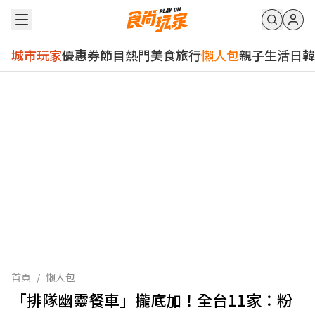
城市玩家
優惠券
節目
熱門
美食
旅行
懶人包
親子
生活
日韓
首頁
/
懶人包
「排隊幽靈餐車」攏底加！全台11家：粉