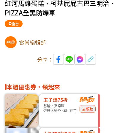
紅河馬雞蛋糕、柯基屁屁古巴三明治、
PIZZA全黑防爆車
全台
食尚編輯部
分享：
本週優惠券，領起來
玉子燒75折
基隆・安樂區
去領取
佐藤お帰り-你回來了