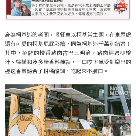
身為柯基迷的老闆，將餐車以柯基當主題，在車尾處
還有可愛的柯基屁屁彩繪，同為柯基迷千萬別錯過！
其中，招牌的橙香豬肉古巴三明治，豬肉經過柳橙
汁、檸檬和及多樣香料醃製，一口咬下感受到竄出的
迷迭香氣融合了柑橘酸調，吃起來不膩口。