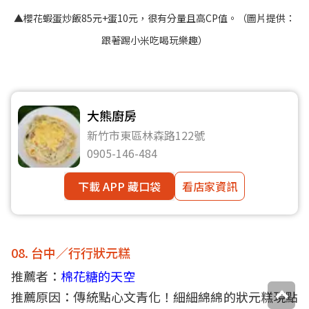
▲櫻花蝦蛋炒飯85元+蛋10元，很有分量且高CP值
。（圖片提供：
跟著踢小米吃喝玩樂趣）
大熊廚房
新竹市東區林森路122號
0905-146-484
下載 APP 藏口袋
看店家資訊
08. 台中／行行狀元糕
推薦者：
棉花糖的天空
推薦原因：傳統點心文青化！細細綿綿的狀元糕現點