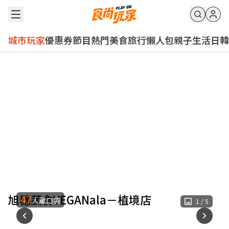
城市玩家
優惠券
節目
熱門
美食
旅行
懶人包
親子
生活
日韓
旭穗蔬食VEGANala－植境店
47
人藏口袋
1
/
5