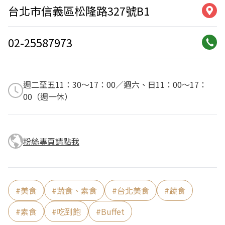
台北市信義區松隆路327號B1
02-25587973
週二至五11：30～17：00／週六、日11：00～17：
00（週一休）
粉絲專頁請點我
#
美食
#
蔬食、素食
#
台北美食
#
蔬食
#
素食
#
吃到飽
#
Buffet