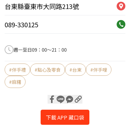
台東縣臺東市大同路213號
089-330125
週一至日09：00～21：00
#
伴手禮
#
點心及零食
#
台東
#
伴手哩
#
麻糬
下載 APP 藏口袋