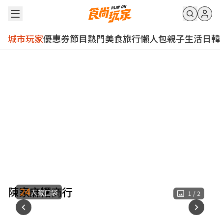
城市玩家
優惠券
節目
熱門
美食
旅行
懶人包
親子
生活
日韓
陳家麻糬商行
24
人藏口袋
1
/
2