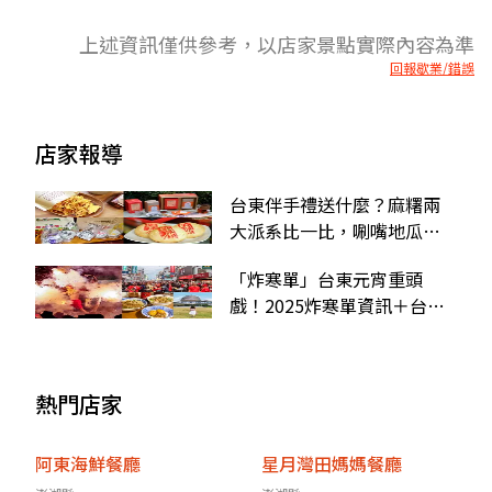
上述資訊僅供參考，以店家景點實際內容為準
回報歇業/錯誤
店家報導
台東伴手禮送什麼？麻糬兩
大派系比一比，唰嘴地瓜
酥、紅烏龍禮盒也要買
「炸寒單」台東元宵重頭
戲！2025炸寒單資訊＋台東
景點、美食推薦
熱門店家
阿東海鮮餐廳
星月灣田媽媽餐廳