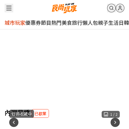
城市玩家
優惠券
節目
熱門
美食
旅行
懶人包
親子
生活
日韓
內灣吊橋
已歇業
好評收藏中
1
/
2