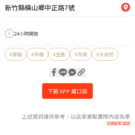
新竹縣橫山鄉中正路7號
24小時開放
#
景點
#
吊橋
#
生態
#
內灣
#
大自然
下載 APP 藏口袋
上述資訊僅供參考，以店家景點實際內容為準
回報歇業/錯誤