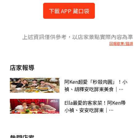
下載 APP 藏口袋
上述資訊僅供參考，以店家景點實際內容為準
回報歇業/錯誤
店家報導
阿Ken超愛「秒殺肉圓」！小
禎、胡釋安吃屏東美食｜
3/26《魚肉鄉民》店家資訊
Ella最愛的客家菜！阿Ken帶
小禎、安安吃屏東｜
11/14《魚肉鄉民》店家資訊
熱門店家