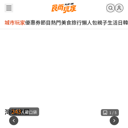
城市玩家
優惠券
節目
熱門
美食
旅行
懶人包
親子
生活
日韓
灣稻旅居
243
人藏口袋
1
/
5