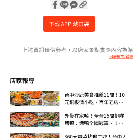
下載 APP 藏口袋
上述資訊僅供參考，以店家景點實際內容為準
回報歇業/錯誤
店家報導
台中沙鹿美食推薦11間！10
元銅板價小吃、百年老店肉
圓、浮誇鮭魚丼
外帶在家嗑！全台15間排隊
烤鴨：烤鴨全國冠軍、１人
也能吃、台中神級隱藏版
360元爽嗑烤鴨二吃！台中人