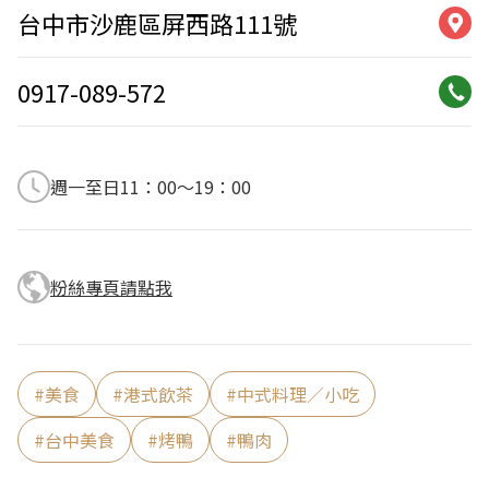
台中市沙鹿區屏西路111號
0917-089-572
週一至日11：00～19：00
粉絲專頁請點我
#
美食
#
港式飲茶
#
中式料理／小吃
#
台中美食
#
烤鴨
#
鴨肉