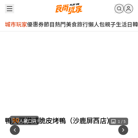
城市玩家
優惠券
節目
熱門
美食
旅行
懶人包
親子
生活
日韓
鴨大哥港式脆皮烤鴨（沙鹿屏西店）
90
人藏口袋
1
/
5