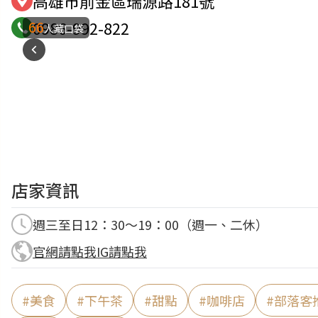
高雄市前金區瑞源路181號
66
0986-992-822
人藏口袋
店家資訊
週三至日12：30～19：00（週一、二休）
官網請點我
IG請點我
#
美食
#
下午茶
#
甜點
#
咖啡店
#
部落客