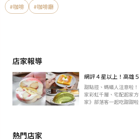
#
咖啡
#
咖啡廳
店家報導
網評４星以上！高雄
甜點控、螞蟻人注意啦！
家彩虹千層、宅配起家方
家》部落客一起吃甜甜啦
尚APP，天天免費抽大獎！
熱門店家