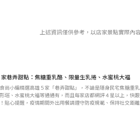
上述資訊僅供參考，以店家景點實際內
５家巷弄甜點：焦糖重乳酪、限量生乳捲、水蜜桃大福
食尚小編精選高雄５家「巷弄甜點」，不論是隱身民宅焦糖重乳
形塔、水蜜桃大福等通通有，而且每家店都網評４星以上，快跟
！貼心提醒，疫情期間外出用餐請遵守防疫規範、保持社交距離
01.住牙