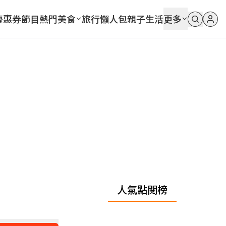
優惠券
節目
熱門
美食
旅行
懶人包
親子
生活
更多
人氣點閱榜