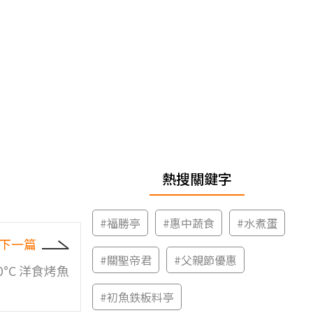
熱搜關鍵字
#
福勝亭
#
惠中蔬食
#
水煮蛋
下一篇
#
關聖帝君
#
父親節優惠
250°C 洋食烤魚
#
初魚鉄板料亭