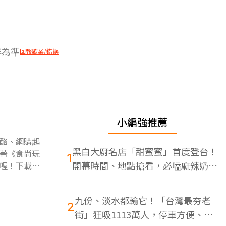
容為準
回報歇業/錯誤
小編強推薦
酪、網購起
黑白大廚名店「甜蜜蜜」首度登台！
著《食尚玩
1
開幕時間、地點搶看，必嗑麻辣奶油
喔！下載食
蝦
九份、淡水都輸它！「台灣最夯老
2
街」狂吸1113萬人，停車方便、特