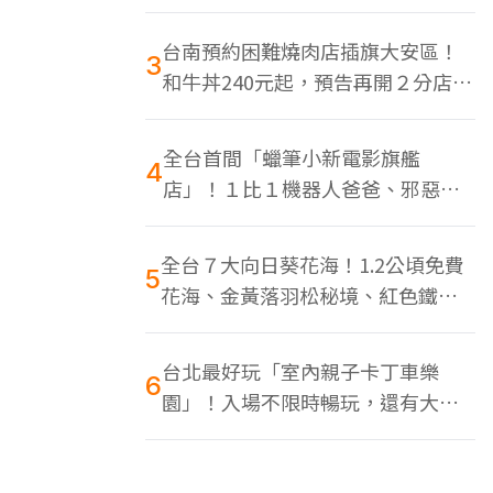
色美食多
台南預約困難燒肉店插旗大安區！
3
和牛丼240元起，預告再開２分店、
地點曝光
全台首間「蠟筆小新電影旗艦
4
店」！１比１機器人爸爸、邪惡正
男，百款周邊買翻
全台７大向日葵花海！1.2公頃免費
5
花海、金黃落羽松秘境、紅色鐵橋
同框
台北最好玩「室內親子卡丁車樂
6
園」！入場不限時暢玩，還有大螢
幕Switch遊戲區