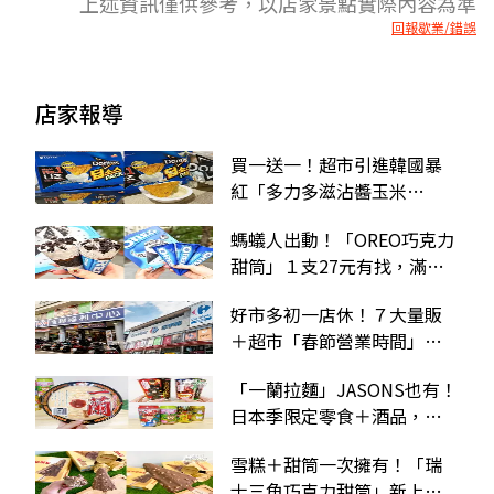
上述資訊僅供參考，以店家景點實際內容為準
回報歇業/錯誤
店家報導
買一送一！超市引進韓國暴
紅「多力多滋沾醬玉米
片」，沾香蒜奶油醬超唰嘴
螞蟻人出動！「OREO巧克力
甜筒」１支27元有找，滿滿
餅乾碎太罪惡
好市多初一店休！７大量販
＋超市「春節營業時間」一
次看，全聯除夕５點打烊
「一蘭拉麵」JASONS也有！
日本季限定零食＋酒品，進
擊的巨人泡麵、水果酒必收
雪糕＋甜筒一次擁有！「瑞
士三角巧克力甜筒」新上