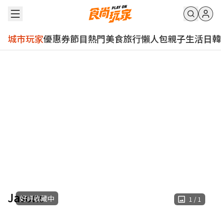
城市玩家
優惠券
節目
熱門
美食
旅行
懶人包
親子
生活
日韓
Jasons
好評收藏中
1
/
1