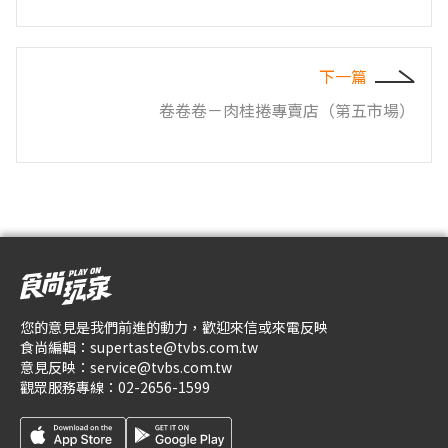
下一篇
卷卷卷－肉桂捲專賣店（第五市場）
您的意見是我們前進的動力，歡迎來信或來電反映
食尚編輯：
supertaste@tvbs.com.tw
意見反映：
service@tvbs.com.tw
觀眾服務專線：
02-2656-1599