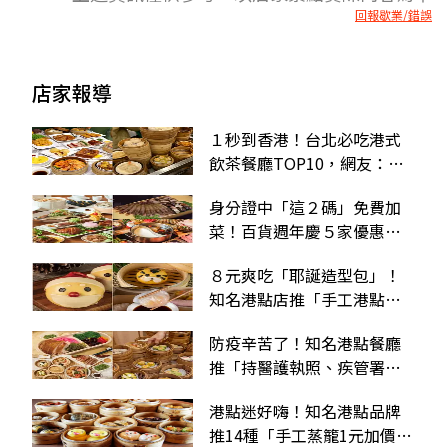
回報歇業/錯誤
店家報導
１秒到香港！台北必吃港式
飲茶餐廳TOP10，網友：第
１名好吃又平價
身分證中「這２碼」免費加
菜！百貨週年慶５家優惠，
爽嗑海鮮船、明太子燒
８元爽吃「耶誕造型包」！
知名港點店推「手工港點禮
盒」，必嗑超Q老虎包
防疫辛苦了！知名港點餐廳
推「持醫護執照、疾管署工
作證」，免費換港式蒸籠點
港點迷好嗨！知名港點品牌
心
推14種「手工蒸籠1元加價