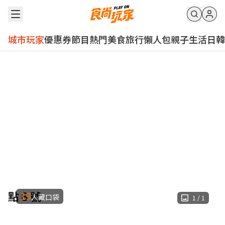
城市玩家
優惠券
節目
熱門
美食
旅行
懶人包
親子
生活
日韓
點８號
19
人藏口袋
1
/
1