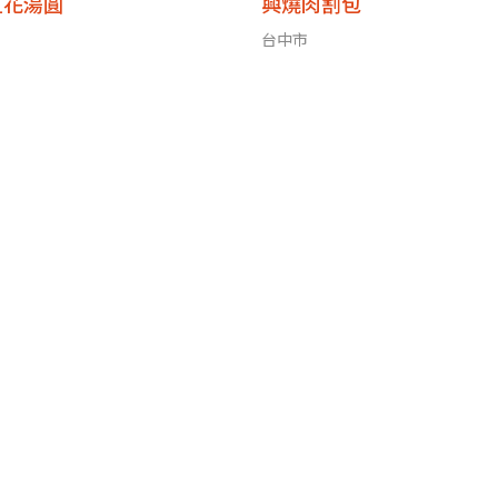
豆花湯圓
興燒肉割包
台中市