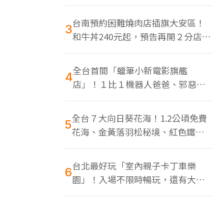
色美食多
台南預約困難燒肉店插旗大安區！
3
和牛丼240元起，預告再開２分店、
地點曝光
全台首間「蠟筆小新電影旗艦
4
店」！１比１機器人爸爸、邪惡正
男，百款周邊買翻
全台７大向日葵花海！1.2公頃免費
5
花海、金黃落羽松秘境、紅色鐵橋
同框
台北最好玩「室內親子卡丁車樂
6
園」！入場不限時暢玩，還有大螢
幕Switch遊戲區