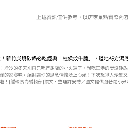
上述資訊僅供參考，以店家景點實際內
推！新竹炭燒砂鍋必吃經典「柱侯炆牛腩」，道地祕方湯
！冷冷的冬天別再只吃連鎖店的小火鍋了，想吃正港的炭爐砂鍋
滿的家鄉味，絕對讓你的思念情懷湧上心頭！下次想揪人聚餐又
啦！[編輯食尚編輯部]撰文、整理許安喬／圖文提供跟著踢小米
l