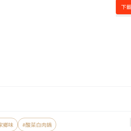
下載
家鄉味
#
酸菜白肉鍋