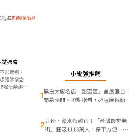
容為準
回報歇業/錯誤
底試過會懷
不必返鄉，
小編強推薦
想體驗懷念
吃喝玩樂趣恭
黑白大廚名店「甜蜜蜜」首度登台！
1
開幕時間、地點搶看，必嗑麻辣奶油
蝦
九份、淡水都輸它！「台灣最夯老
2
街」狂吸1113萬人，停車方便、特