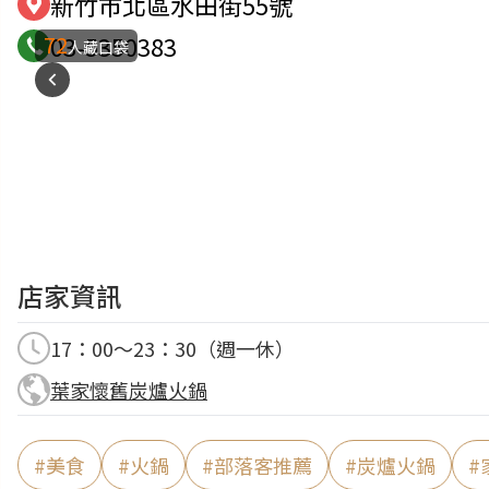
新竹市北區水田街55號
72
03-5350383
人藏口袋
店家資訊
17：00～23：30（週一休）
葉家懷舊炭爐火鍋
#
美食
#
火鍋
#
部落客推薦
#
炭爐火鍋
#