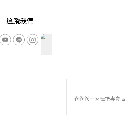
追蹤我們
卷卷卷－肉桂捲專賣店