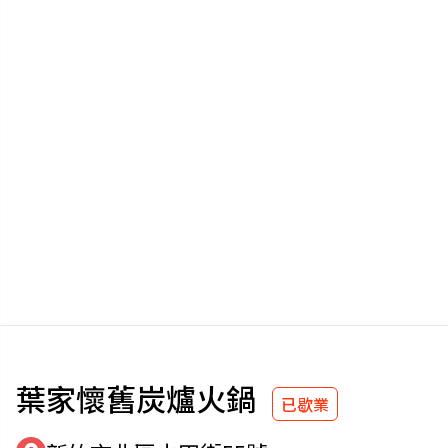
葉家懷舊炭爐火鍋
已歇業