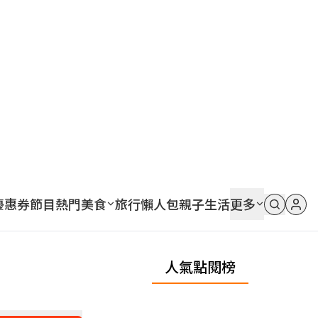
優惠券
節目
熱門
美食
旅行
懶人包
親子
生活
更多
人氣點閱榜