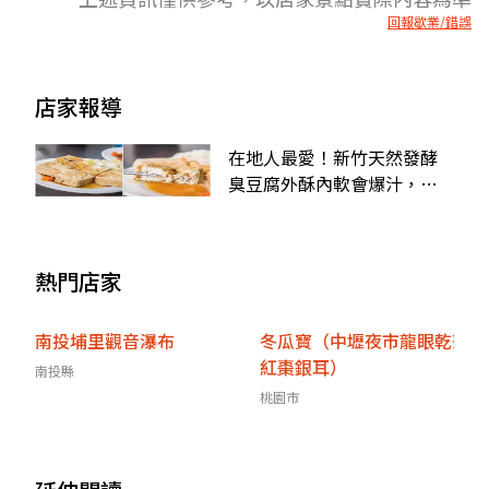
回報歇業/錯誤
店家報導
在地人最愛！新竹天然發酵
臭豆腐外酥內軟會爆汁，再
搭鳳梨香「水果泡菜」更對
味
熱門店家
南投埔里觀音瀑布
冬瓜寶（中壢夜市龍眼乾茶
紅棗銀耳）
南投縣
桃園市