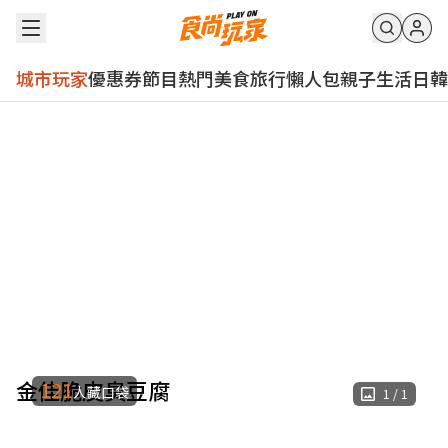
城市玩家
優惠券
節目
熱門
美食
旅行
懶人包
親子
生活
日韓
金佳脆皮臭豆腐
121
人藏口袋
1
/
1