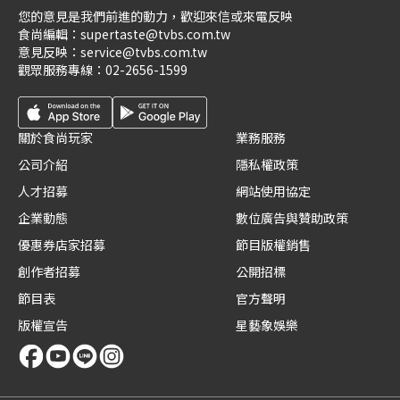
您的意見是我們前進的動力，歡迎來信或來電反映
食尚編輯：
supertaste@tvbs.com.tw
意見反映：
service@tvbs.com.tw
觀眾服務專線：
02-2656-1599
關於食尚玩家
業務服務
公司介紹
隱私權政策
人才招募
網站使用協定
企業動態
數位廣告與贊助政策
優惠券店家招募
節目版權銷售
創作者招募
公開招標
節目表
官方聲明
版權宣告
星藝象娛樂