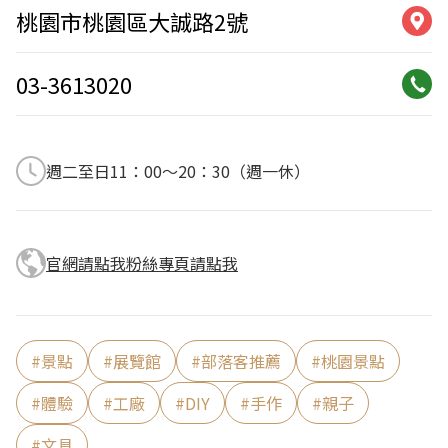
桃園市桃園區大誠路2號
03-3613020
週二至日11：00〜20：30（週一休）
官網請點我
粉絲專頁請點我
#
景點
#
展覽館
#
部落客推薦
#
桃園景點
#
體驗
#
工廠
#
DIY
#
手作
#
親子
#
文具