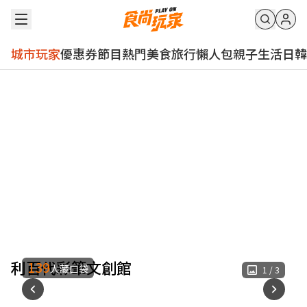
城市玩家
優惠券
節目
熱門
美食
旅行
懶人包
親子
生活
日韓
利百代彩筆文創館
139
人藏口袋
1
/
3