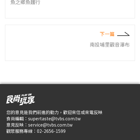
魚之鄉魚麵行
下一篇
南投埔里觀音瀑布
您的意見是我們前進的動力，歡迎來信或來電反映
食尚編輯：
supertaste@tvbs.com.tw
意見反映：
service@tvbs.com.tw
觀眾服務專線：
02-2656-1599