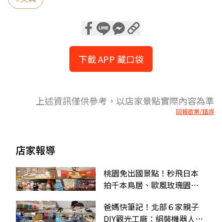
下載 APP 藏口袋
上述資訊僅供參考，以店家景點實際內容為準
回報歇業/錯誤
店家報導
桃園免出國景點！秒飛日本
拍千本鳥居、歐風玫瑰園，
10間觀光工廠推薦
爸媽快筆記！北部６家親子
DIY觀光工廠：組裝機器人、