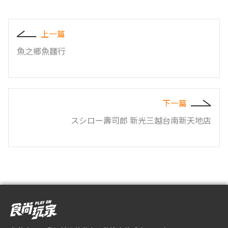
上一篇
魚之鄉魚麵行
下一篇
スシロー壽司郎 新光三越台南新天地店