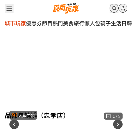
城市玩家
優惠券
節目
熱門
美食
旅行
懶人包
親子
生活
日韓
品都串燒攤（忠孝店）
91
人藏口袋
1
/
5