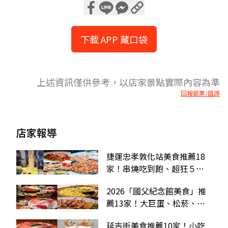
下載 APP 藏口袋
上述資訊僅供參考，以店家景點實際內容為準
回報歇業/錯誤
店家報導
捷運忠孝敦化站美食推薦18
家！串燒吃到飽、超狂５星
餐酒館、24小時港點
2026「國父紀念館美食」推
薦13家！大巨蛋、松菸、延
吉街周邊美食
延吉街美食推薦10家！小吃