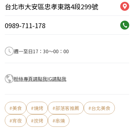
台北市大安區忠孝東路4段299號
0989-711-178
週一至日17：30～00：00
粉絲專頁請點我
IG請點我
#
美食
#
燒烤
#
部落客推薦
#
台北美食
#
宵夜
#
炭烤
#
串燒