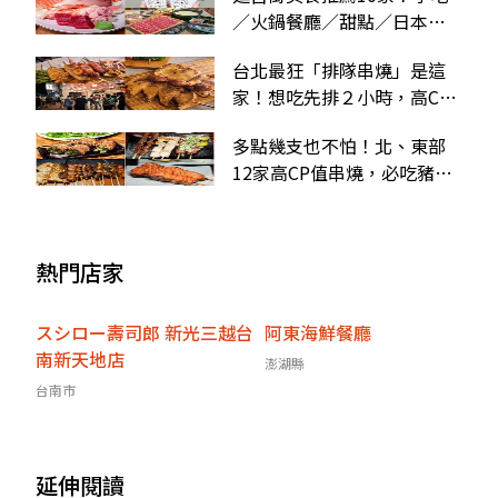
／火鍋餐廳／甜點／日本料
理
台北最狂「排隊串燒」是這
家！想吃先排２小時，高CP
值銅板價小資最愛
多點幾支也不怕！北、東部
12家高CP值串燒，必吃豬肉
捲蜜棗、爆蔥肉串
熱門店家
スシロー壽司郎 新光三越台
阿東海鮮餐廳
南新天地店
澎湖縣
台南市
延伸閱讀