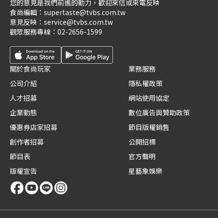
您的意見是我們前進的動力，歡迎來信或來電反映
食尚編輯：
supertaste@tvbs.com.tw
意見反映：
service@tvbs.com.tw
觀眾服務專線：
02-2656-1599
關於食尚玩家
業務服務
公司介紹
隱私權政策
人才招募
網站使用協定
企業動態
數位廣告與贊助政策
優惠券店家招募
節目版權銷售
創作者招募
公開招標
節目表
官方聲明
版權宣告
星藝象娛樂