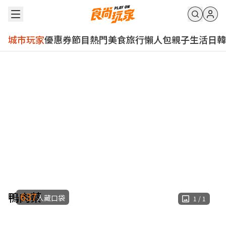
城市玩家
優惠券
節目
熱門
美食
旅行
懶人包
親子
生活
日韓
鴨肉蔡
637
人藏口袋
1
/
1