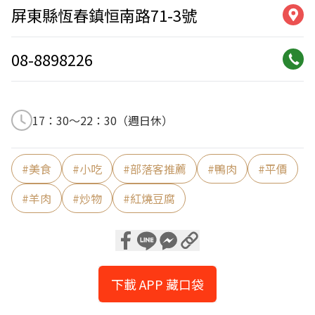
屏東縣恆春鎮恒南路71-3號
08-8898226
17：30～22：30（週日休）
#
美食
#
小吃
#
部落客推薦
#
鴨肉
#
平價
#
羊肉
#
炒物
#
紅燒豆腐
下載 APP 藏口袋