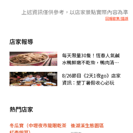
上述資訊僅供參考，以店家景點實際內容為準
回報歇業/錯誤
店家報導
每天限量30隻！恆春人氣鹹
水鴨鮮嫩不乾柴，鴨肉清湯
還能無限續
8/26節目《2天1夜go》店家
資訊：墾丁暑假收心必玩
熱門店家
冬瓜寶（中壢夜市龍眼乾茶
後湖溪生態園區
紅棗銀耳）