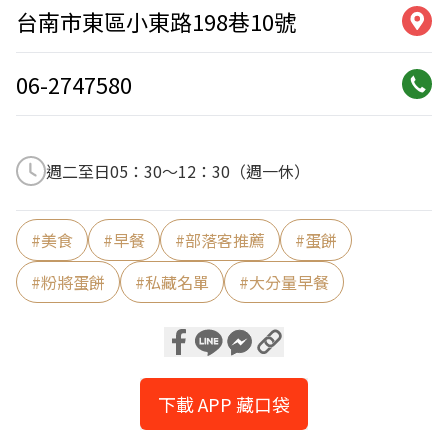
台南市東區小東路198巷10號
06-2747580
週二至日05：30〜12：30（週一休）
#
美食
#
早餐
#
部落客推薦
#
蛋餅
#
粉將蛋餅
#
私藏名單
#
大分量早餐
下載 APP 藏口袋