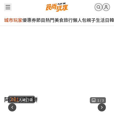
城市玩家
優惠券
節目
熱門
美食
旅行
懶人包
親子
生活
日韓
阿公阿婆蛋餅
231
人藏口袋
1
/
3