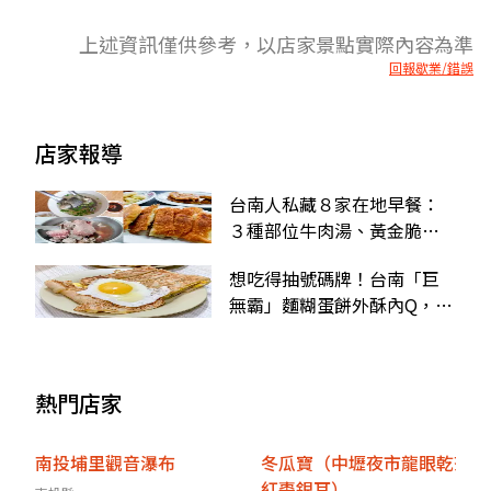
上述資訊僅供參考，以店家景點實際內容為準
回報歇業/錯誤
店家報導
台南人私藏８家在地早餐：
３種部位牛肉湯、黃金脆皮
鍋貼、「生熟魚皮湯」
想吃得抽號碼牌！台南「巨
無霸」麵糊蛋餅外酥內Q，再
加1顆半熟蛋更對味
熱門店家
南投埔里觀音瀑布
冬瓜寶（中壢夜市龍眼乾茶
紅棗銀耳）