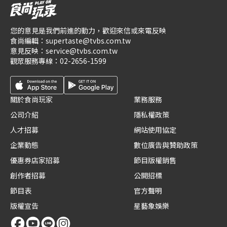
您的意見是我們前進的動力，歡迎來信或來電反映
食尚編輯：
supertaste@tvbs.com.tw
意見反映：
service@tvbs.com.tw
觀眾服務專線：
02-2656-1599
關於食尚玩家
業務服務
公司介紹
隱私權政策
人才招募
網站使用協定
企業動態
數位廣告與贊助政策
優惠券店家招募
節目版權銷售
創作者招募
公開招標
節目表
官方聲明
版權宣告
星藝象娛樂