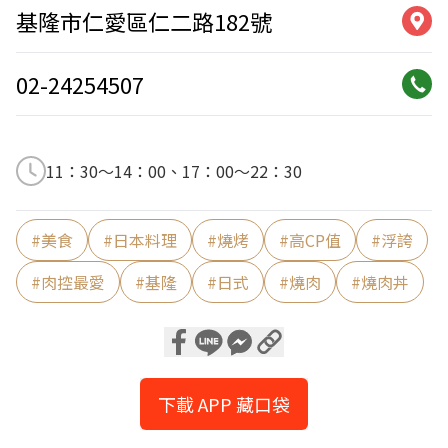
基隆市仁愛區仁二路182號
02-24254507
11：30～14：00、17：00～22：30
#
美食
#
日本料理
#
燒烤
#
高CP值
#
浮誇
#
肉控最愛
#
基隆
#
日式
#
燒肉
#
燒肉丼
下載 APP 藏口袋