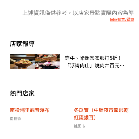
上述資訊僅供參考，以店家景點實際內容為準
回報歇業/錯誤
店家報導
穿牛、豬圖案衣服打5折！
「浮誇肉山」燒肉丼百元有
找，還有超狂「16盎司戰斧
牛」
熱門店家
南投埔里觀音瀑布
冬瓜寶（中壢夜市龍眼乾茶
紅棗銀耳）
南投縣
桃園市