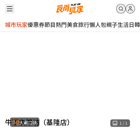
城市玩家
優惠券
節目
熱門
美食
旅行
懶人包
親子
生活
日韓
牛丁次郎坊（基隆店）
50
人藏口袋
1
/
1