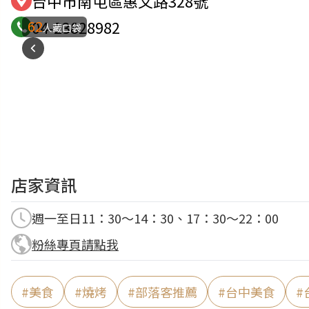
台中市南屯區惠文路328號
62
04-23828982
人藏口袋
店家資訊
週一至日11：30～14：30、17：30～22：00
粉絲專頁請點我
#
美食
#
燒烤
#
部落客推薦
#
台中美食
#