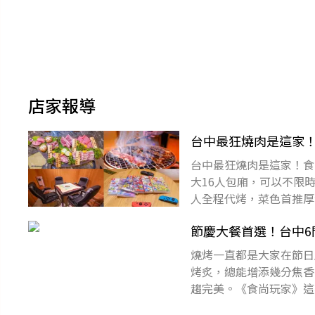
店家報導
台中最狂燒肉是這家！
台中最狂燒肉是這家！食
大16人包廂，可以不限時
人全程代烤，菜色首推厚
肉開趴都超適合！快來看
節慶大餐首選！台中
燒烤一直都是大家在節日
烤炙，總能增添幾分焦香
趨完美。《食尚玩家》這
得慶祝的好事發生時，不