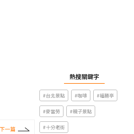
熱搜關鍵字
#
台北景點
#
咖啡
#
福勝亭
#
麥當勞
#
親子景點
#
十分老街
下一篇