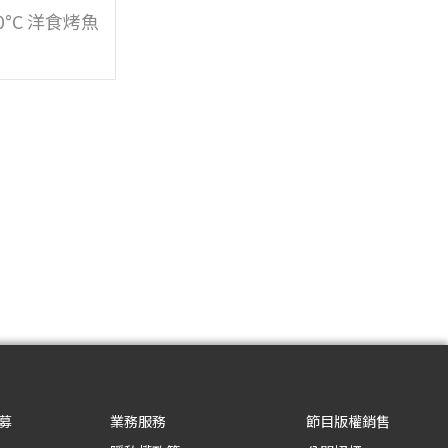
250°C 洋食烤魚
募
業務服務
節目版權銷售