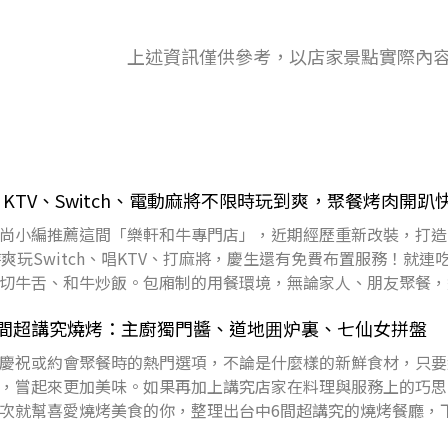
上述資訊僅供參考，以店家景點實際內
KTV、Switch、電動麻將不限時玩到爽，聚餐烤肉開趴
尚小編推薦這間「樂軒和牛專門店」，近期經歷重新改裝，打造
爽玩Switch、唱KTV、打麻將，慶生還有免費布置服務！就連
切牛舌、和牛炒飯。包廂制的用餐環境，無論家人、朋友聚餐，
看《
6間超講究燒烤：主廚獨門醬、道地囲炉裏、七仙女拼盤
慶祝或約會聚餐時的熱門選項，不論是什麼樣的新鮮食材，只要
，嘗起來更加美味。如果再加上講究店家在料理與服務上的巧思
次就幫喜愛燒烤美食的你，整理出台中6間超講究的燒烤餐廳，
妨挑一間好好