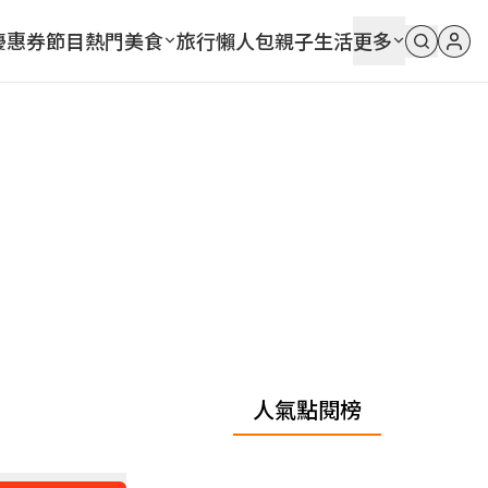
優惠券
節目
熱門
美食
旅行
懶人包
親子
生活
更多
人氣點閱榜