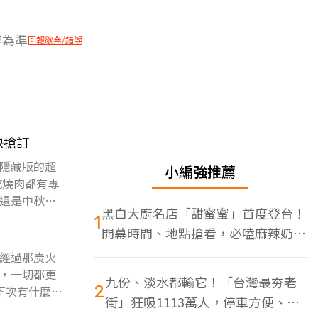
容為準
回報歇業/錯誤
快搶訂
隱藏版的超
小編強推薦
吃燒肉都有專
還是中秋烤
黑白大廚名店「甜蜜蜜」首度登台！
1
開幕時間、地點搶看，必嗑麻辣奶油
蝦
經過那炭火
，一切都更
九份、淡水都輸它！「台灣最夯老
2
下次有什麼值
街」狂吸1113萬人，停車方便、特