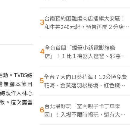
色美食多
台南預約困難燒肉店插旗大安區！
3
和牛丼240元起，預告再開２分店、
地點曝光
全台首間「蠟筆小新電影旗艦
4
店」！１比１機器人爸爸、邪惡正
男，百款周邊買翻
動。TVBS總
全台７大向日葵花海！1.2公頃免費
5
台灣無腳本節目
花海、金黃落羽松秘境、紅色鐵橋
」總製作人林心
同框
飯。這次露營
台北最好玩「室內親子卡丁車樂
6
園」！入場不限時暢玩，還有大螢
幕Switch遊戲區