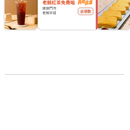
老賴紅茶免費喝
連鎖門市
去領取
老賴茶棧