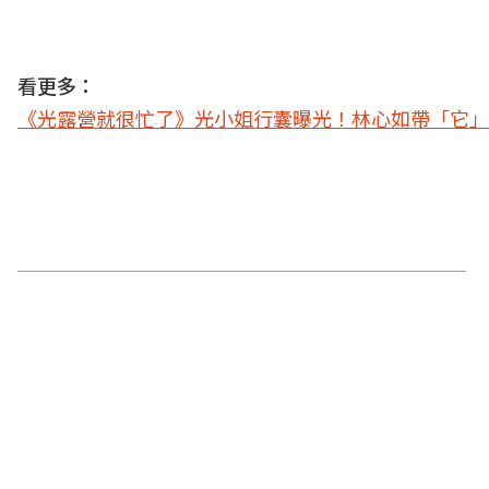
看更多：
《光露營就很忙了》光小姐行囊曝光！林心如帶「它」