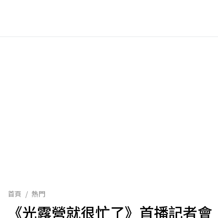
首頁
/
熱門
《光露營就很忙了》首播記者會