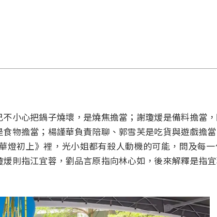
己不小心把鍋子燒壞，是燒焦擔當；謝瓊煖是備料擔當，
是食物擔當；楊謹華負責陪聊、郭雪芙是吃貨與遊戲擔當
華燈初上》裡，光小姐都有殺人動機的可能，問及每一
瓊煖則指江宜蓉，劉品言原指向林心如，後來解釋是指宜