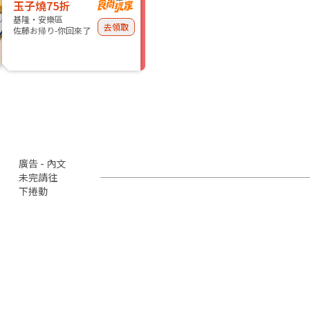
玉子燒75折
基隆・安樂區
去領取
佐藤お帰り-你回來了
廣告 - 內文
未完請往
下捲動