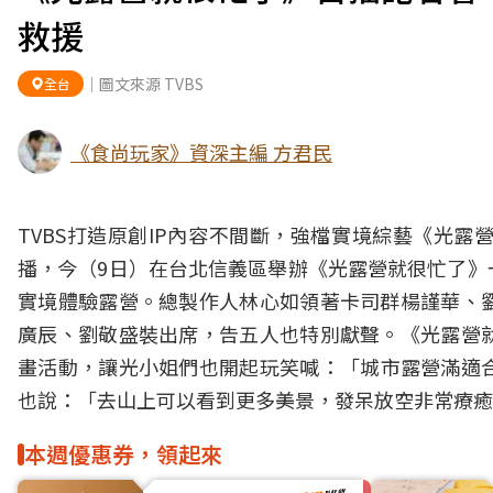
救援
｜圖文來源 TVBS
全台
《食尚玩家》資深主編 方君民
TVBS打造原創IP內容不間斷，強檔實境綜藝《
光露
播，今（9日）在台北信義區舉辦《光露營就很忙了》
實境體驗露營。總製作人林心如領著卡司群楊謹華、
廣辰、劉敬盛裝出席，告五人也特別獻聲。《光露營
畫活動，讓光小姐們也開起玩笑喊：「城市露營滿適合
也說：「去山上可以看到更多美景，發呆放空非常療癒
本週優惠券，領起來