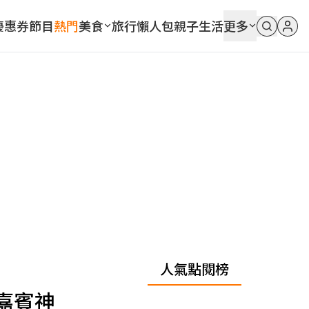
優惠券
節目
熱門
美食
旅行
懶人包
親子
生活
更多
人氣點閱榜
嘉賓神