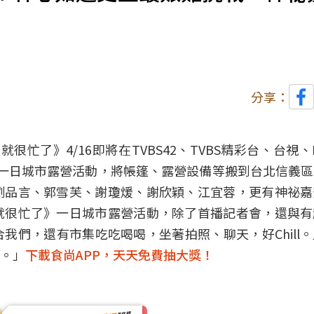
分享：
營就很忙了
》4/16即將在TVBS42、TVBS精彩台、台視、N
一日城市
露營
活動，將帳篷、露營設備等搬到
台北
信義區
劉品言、郭雪芙、謝瓊煖、謝欣穎、江宜蓉，更有神祕嘉
就很忙了》一日城市露營活動，除了首播記者會，還與有
我們，還有市集吃吃喝喝，坐著拍照、聊天，好Chill
。」
下載食尚APP，天天免費抽大獎！