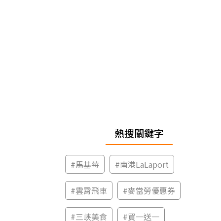
熱搜關鍵字
#
馬基莓
#
南港LaLaport
#
雲霄飛車
#
麥當勞優惠券
#
三峽美食
#
買一送一