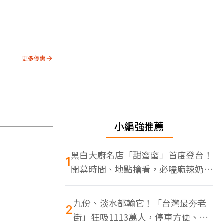
更多優惠
小編強推薦
黑白大廚名店「甜蜜蜜」首度登台！
1
開幕時間、地點搶看，必嗑麻辣奶油
蝦
九份、淡水都輸它！「台灣最夯老
2
街」狂吸1113萬人，停車方便、特