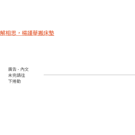
解相思，楊謹華搬床墊
廣告 - 內文
未完請往
下捲動