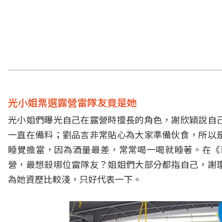
光小姐票選露營雷隊友竟是她
光小姐們曝光自己在露營時擅長的角色，謝欣穎說自
一直在備料；劉品言非常貼心為大家準備伙食，所以
睡覺擔當，因為酒量最差，常常喝一喝就睡著。在《
營，最想殺哪位雷隊友？姐姐們大部分都指自己，謝
為她資歷比較淺，只好代表一下。