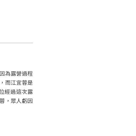
因為露營過程
，而江宜蓉是
位經過這次露
蓉，眾人虧因