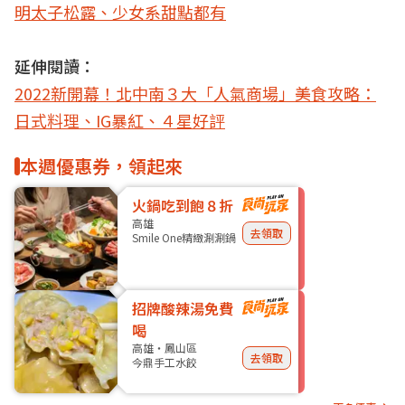
明太子松露、少女系甜點都有
延伸閱讀：
2022新開幕！北中南３大「人氣商場」美食攻略：
日式料理、IG暴紅、４星好評
本週優惠券，領起來
火鍋吃到飽８折
高雄
去領取
Smile One精緻涮涮鍋
招牌酸辣湯免費
喝
高雄・鳳山區
去領取
今鼎手工水餃