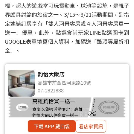
標，超大的遊戲室可玩電動車、球池等設施，是親子
界頗具討論的旅宿之一。3/15～3/21活動期間，到指
定連結訂房享有「雙人河景客房或４人河景客房買一
送一」優惠，此外，點選食尚玩家LINE點選圖卡到
GOOGLE表單填寫個人資料，加碼送「酷派專屬折扣
金」。
鈞怡大飯店
高雄市前金區河東路10號
07-2821888
高雄鈞怡買一送一
食尚吃貨通活動限定！高雄
鈞怡大飯店住宿買一送一
下載 APP 藏口袋
看店家資訊