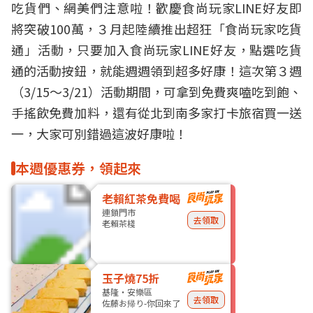
吃貨們、網美們注意啦！歡慶食尚玩家LINE好友即
將突破100萬，３月起陸續推出超狂「
食尚玩家吃貨
通
」活動，只要加入食尚玩家LINE好友，點選吃貨
通的活動按鈕，就能週週領到超多好康！這次第３週
（3/15～3/21）活動期間，可拿到免費爽嗑吃到飽、
手搖飲免費加料，還有從北到南多家打卡旅宿買一送
一，大家可別錯過這波好康啦！
本週優惠券，領起來
老賴紅茶免費喝
連鎖門市
去領取
老賴茶棧
玉子燒75折
基隆・安樂區
去領取
佐藤お帰り-你回來了