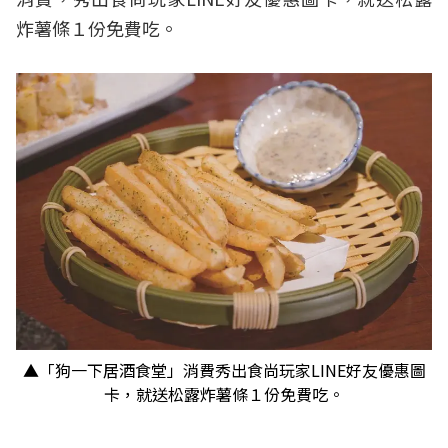
炸薯條１份免費吃。
▲「狗一下居酒食堂」消費秀出食尚玩家LINE好友優惠圖
卡，就送松露炸薯條１份免費吃。