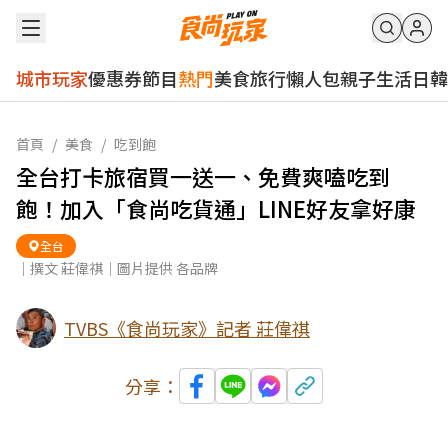
城市玩家
優惠券
節目
熱門
美食
旅行
懶人包
親子
生活
日韓
首頁
/
美食
/
吃到飽
全台打卡旅宿買一送一、免費爽嗑吃到
飽！加入「食尚吃貨通」LINE好友拿好康
全台
｜撰文 莊偉祺｜圖片提供 各品牌
TVBS《食尚玩家》記者 莊偉祺
分享：