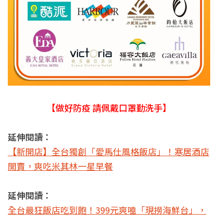
【做好防疫 請佩戴口罩勤洗手】
延伸閱讀：
【新開店】全台獨創「愛馬仕風格飯店」！寒居酒店
開賣，爽吃米其林一星早餐
延伸閱讀：
全台最狂飯店吃到飽！399元爽嗑「現撈海鮮台」，