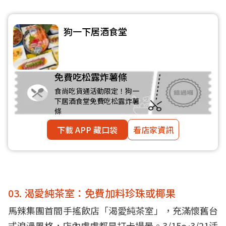
狗一下居酒食堂
免費吃松露炸薯條
食尚吃貨通活動限定！狗一
下居酒食堂免費吃松露炸薯
條
下載 APP 藏口袋
看店家資訊
03. 渴愛純茶室：免費加料珍珠或椰果
馬辣集團首間手搖飲店「渴愛純茶室」，充滿懷舊台
式浪漫風格，店內處處都是打卡場景。3/15～3/21活