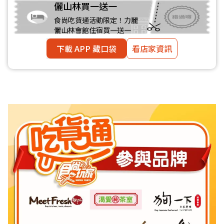
儷山林買一送一
食尚吃貨通活動限定！力麗
儷山林會館住宿買一送一
下載 APP 藏口袋
看店家資訊