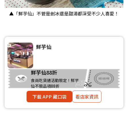
▲「鮮芋仙」不管是剉冰還是甜湯都深受不少人喜愛！
鮮芋仙
鮮芋仙88折
食尚吃貨通活動限定！鮮芋
仙不限品項88折
下載 APP 藏口袋
看店家資訊