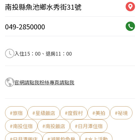
南投縣魚池鄉水秀街31號
049-2850000
入住15：00、退房11：00
官網請點我
粉絲專頁請點我
#
旅宿
#
星級飯店
#
度假村
#
美拍
#
祕境
#
南投住宿
#
南投飯店
#
日月潭住宿
#
日月潭飯店
#
湖景釣魚房
#
水上活動