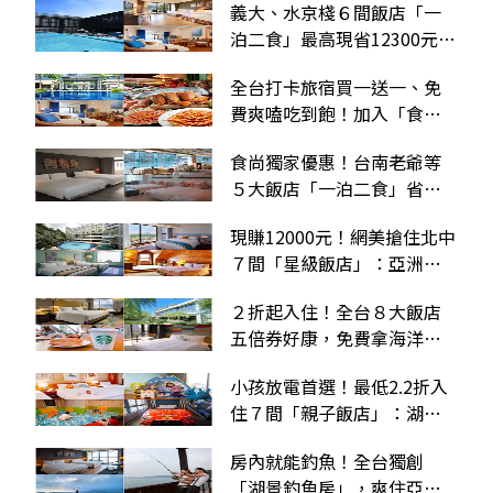
義大、水京棧６間飯店「一
泊二食」最高現省12300元！
食尚玩家吃貨通好康再加碼
全台打卡旅宿買一送一、免
費爽嗑吃到飽！加入「食尚
吃貨通」LINE好友拿好康
食尚獨家優惠！台南老爺等
５大飯店「一泊二食」省近
萬元，享景觀餐廳吃到飽
現賺12000元！網美搶住北中
７間「星級飯店」：亞洲第
一大木屋、龜山島海景房
２折起入住！全台８大飯店
五倍券好康，免費拿海洋公
園門票、爽嗑星巴克餐點
小孩放電首選！最低2.2折入
住７間「親子飯店」：湖景
釣魚房、賽車造型床
房內就能釣魚！全台獨創
「湖景釣魚房」，爽住亞洲