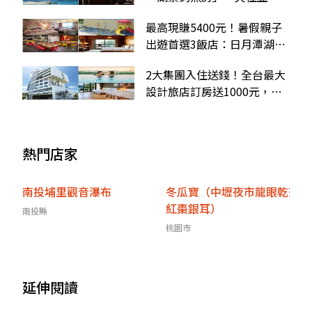
第一大木屋、專屬遊艇可搭
最高現賺5400元！暑假親子
出遊首選3飯店：日月潭湖景
房、花蓮奇幻公主房
2大集團入住送錢！全台最大
設計旅店訂房送1000元，連
鎖飯店振興劵「花多少就送
多少」
熱門店家
南投埔里觀音瀑布
冬瓜寶（中壢夜市龍眼乾茶
紅棗銀耳）
南投縣
桃園市
延伸閱讀