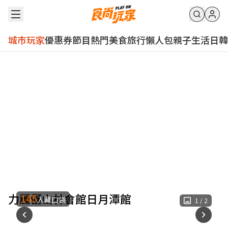
城市玩家
優惠券
節目
熱門
美食
旅行
懶人包
親子
生活
日韓
力麗儷山林會館日月潭館
145
人藏口袋
1
/
2