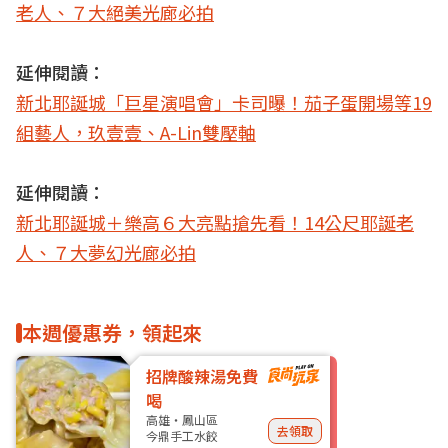
老人、７大絕美光廊必拍
延伸閱讀：
新北耶誕城「巨星演唱會」卡司曝！茄子蛋開場等19
組藝人，玖壹壹、A-Lin雙壓軸
延伸閱讀：
新北耶誕城＋樂高６大亮點搶先看！14公尺耶誕老
人、７大夢幻光廊必拍
本週優惠券，領起來
招牌酸辣湯免費
喝
高雄・鳳山區
去領取
今鼎手工水餃