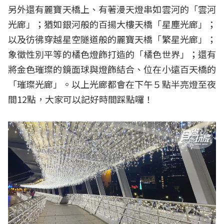
另外還有麗寶天橋上、有著漫天燈串如雲河的「雲河
光廊」；猶如銀河般的百揚大樓天橋「星塵光廊」；
以及彷彿穿越星空隧道般的麗寶天橋「繁星光廊」；
象徵性別平等的橘色燈飾打造的「橘色世界」；還有
將金色璀璨的鏡面球與燈飾結合、位在小遠百天橋的
「璀璨光廊」。以上光廊都會在下午５點半亮燈至夜
間12點，大家可以記好時間踩點囉！