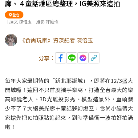
廊、４童話燈區總整理，IG美照來這拍
全台
｜撰文 陳倍玉｜攝影 許庭瑋
《食尚玩家》資深記者 陳倍玉
分享：
每年大家最期待的「
新北耶誕城
」，即將在12/3盛大
開城
囉！這回不只首度攜手樂高，打造全台最大的樂
高
耶誕
老人、3D光雕投影秀、模型造景外，重頭戲
少不了７大絕美光廊＋童話夢幻燈區，食尚小編帶大
家搶先把IG拍照點追起來，到時準備衝一波拍好拍滿
啦！