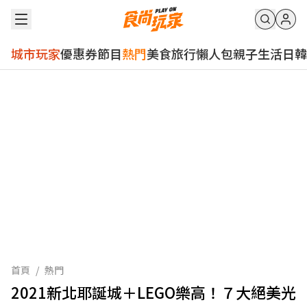
城市玩家
優惠券
節目
熱門
美食
旅行
懶人包
親子
生活
日韓
首頁
/
熱門
2021新北耶誕城＋LEGO樂高！７大絕美光