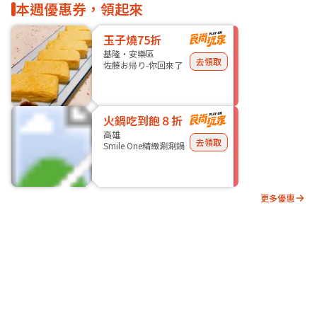
本週優惠券，領起來
玉子燒75折
基隆・安樂區
去領取
佐藤お帰り-你回來了
火鍋吃到飽８折
高雄
去領取
Smile One精緻涮涮鍋
更多優惠