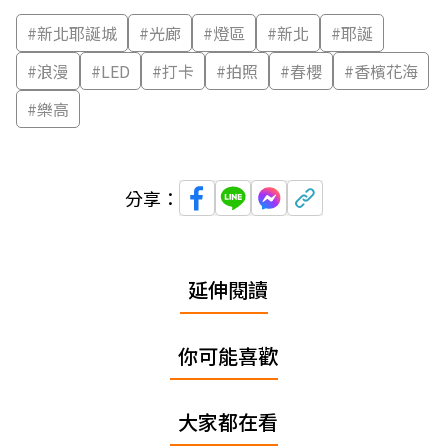
#
新北耶誕城
#
光廊
#
燈區
#
新北
#
耶誕
#
浪漫
#
LED
#
打卡
#
拍照
#
春櫻
#
香檳花海
#
樂高
分享：
延伸閱讀
你可能喜歡
大家都在看