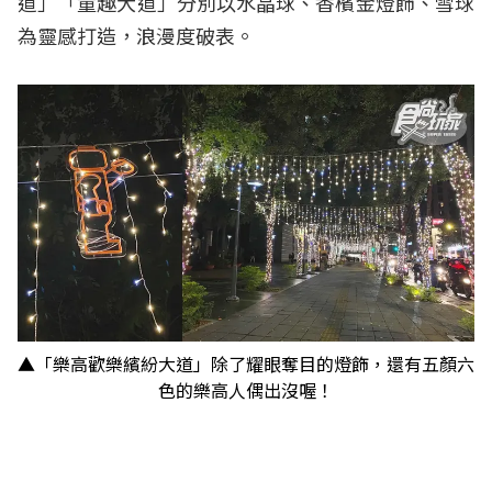
道」「童趣大道」分別以水晶球、香檳金燈飾、雪球
為靈感打造，浪漫度破表。
▲「樂高歡樂繽紛大道」除了耀眼奪目的燈飾，還有五顏六
色的樂高人偶出沒喔！