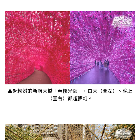
▲超粉嫩的新府天橋「春櫻光廊」，白天（圖左）、晚上
（圖右）都超夢幻。