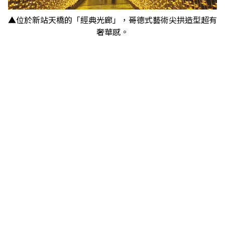
▲位於新站天橋的「經典光廊」，哥德式藝術尖拱造型超有
奢華感。