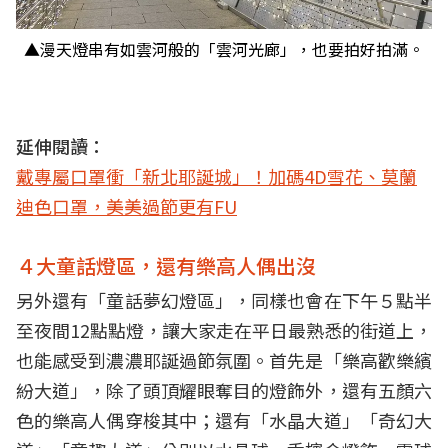
▲漫天燈串有如雲河般的「雲河光廊」，也要拍好拍滿。
延伸閱讀：
戴專屬口罩衝「新北耶誕城」！加碼4D雪花、莫蘭
迪色口罩，美美過節更有FU
４大童話燈區，還有樂高人偶出沒
另外還有「童話夢幻燈區」，同樣也會在下午５點半
至夜間12點點燈，讓大家走在平日最熟悉的街道上，
也能感受到濃濃耶誕過節氛圍。首先是「樂高歡樂繽
紛大道」，除了頭頂耀眼奪目的燈飾外，還有五顏六
色的樂高人偶穿梭其中；還有「水晶大道」「奇幻大