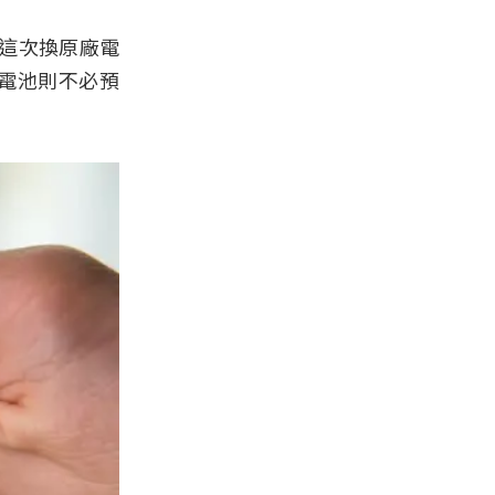
這次換原廠電
種電池則不必預