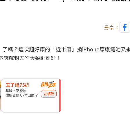
分享：
」了嗎？這次超好康的「近半價」換
iPhone
原廠電池又來
省下錢解封去吃大餐剛剛好！
玉子燒75折
基隆・安樂區
去領取
佐藤お帰り-你回來了