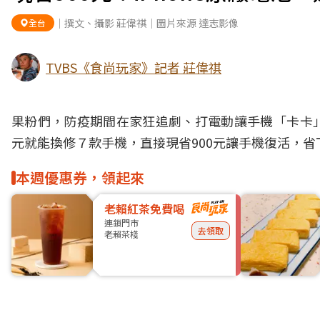
｜撰文、攝影 莊偉祺｜圖片來源 達志影像
全台
TVBS《食尚玩家》記者 莊偉祺
果粉們，
防疫
期間在家狂追劇、打電動讓
手機
「卡卡
元就能換修７款手機，直接現省900元讓手機復活，
本週優惠券，領起來
老賴紅茶免費喝
連鎖門市
去領取
老賴茶棧