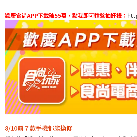
歡慶食尚APP下載破55萬，
點我即可輪盤抽好禮：
htt
8/10前７款手機都能換修