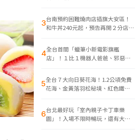
色美食多
台南預約困難燒肉店插旗大安區！
3
和牛丼240元起，預告再開２分店、
地點曝光
全台首間「蠟筆小新電影旗艦
4
店」！１比１機器人爸爸、邪惡正
男，百款周邊買翻
全台７大向日葵花海！1.2公頃免費
5
花海、金黃落羽松秘境、紅色鐵橋
同框
台北最好玩「室內親子卡丁車樂
6
園」！入場不限時暢玩，還有大螢
幕Switch遊戲區