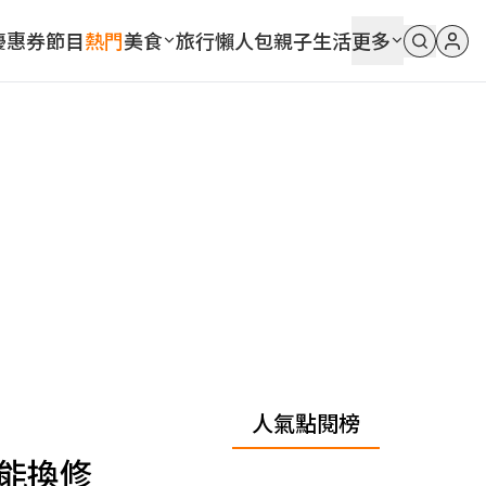
優惠券
節目
熱門
美食
旅行
懶人包
親子
生活
更多
人氣點閱榜
都能換修