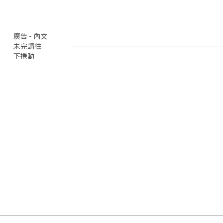
廣告 - 內文
未完請往
下捲動