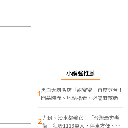
小編強推薦
黑白大廚名店「甜蜜蜜」首度登台！
1
開幕時間、地點搶看，必嗑麻辣奶油
蝦
九份、淡水都輸它！「台灣最夯老
2
街」狂吸1113萬人，停車方便、特