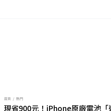
首頁
/
熱門
現省900元！iPhone原廠電池