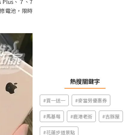
Plus、７、7
換修電池，限時
熱搜關鍵字
#
買一送一
#
麥當勞優惠券
#
馬基莓
#
鹿港老街
#
吉豚屋
#
花蓮步道景點