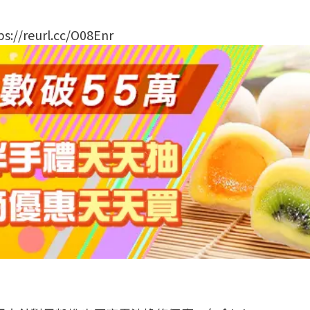
ps://reurl.cc/O08Enr