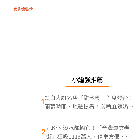
更多優惠
小編強推薦
黑白大廚名店「甜蜜蜜」首度登台！
1
開幕時間、地點搶看，必嗑麻辣奶油
蝦
九份、淡水都輸它！「台灣最夯老
2
街」狂吸1113萬人，停車方便、特