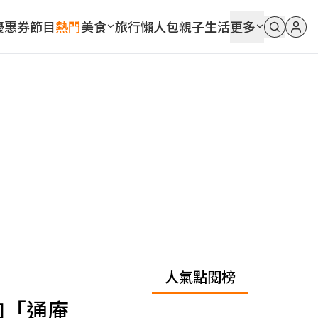
優惠券
節目
熱門
美食
旅行
懶人包
親子
生活
更多
人氣點閱榜
加「通庵