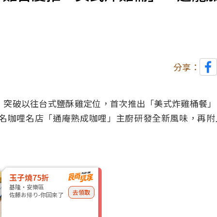
分享：
，突破以往台式
鹽酥雞
定位，首次推出「美式炸雞桶餐」
名咖哩名店「通庵熟成咖哩」主廚研發全新風味，再附
玉子燒75折
基隆・安樂區
去領取
佐藤お帰り-你回來了