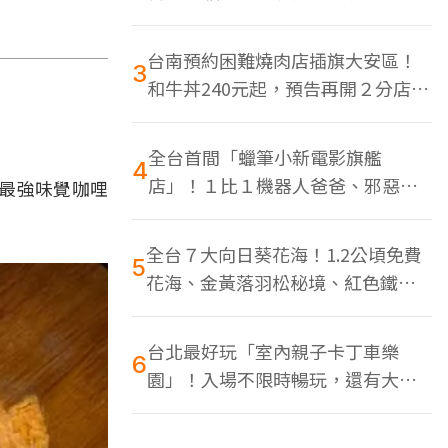
色美食多
台南預約困難燒肉店插旗大安區！
3
和牛丼240元起，預告再開２分店、
地點曝光
全台首間「蠟筆小新電影旗艦
4
店」！１比１機器人爸爸、邪惡正
最強味覺咖哩
男，百款周邊買翻
全台７大向日葵花海！1.2公頃免費
5
花海、金黃落羽松秘境、紅色鐵橋
同框
台北最好玩「室內親子卡丁車樂
6
園」！入場不限時暢玩，還有大螢
幕Switch遊戲區