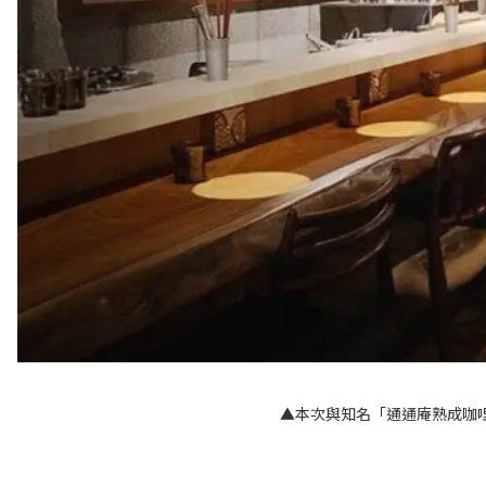
▲本次與知名「通通庵熟成咖