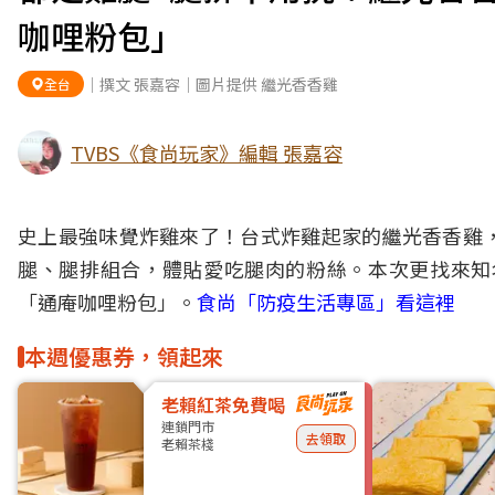
咖哩粉包」
｜撰文 張嘉容｜圖片提供 繼光香香雞
全台
TVBS《食尚玩家》編輯 張嘉容
史上最強味覺
炸雞
來了！台式炸雞起家的
繼光香香雞
腿、腿排組合，體貼愛吃腿肉的粉絲。本次更找來知
「通庵咖哩粉包」。
食尚「防疫生活專區」看這裡
本週優惠券，領起來
老賴紅茶免費喝
連鎖門市
去領取
老賴茶棧