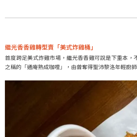
繼光香香雞轉型賣「美式炸雞桶」
首度跨足美式炸雞市場，繼光香香雞可說是下重本，
之稱的「通庵熟成咖哩」，由曾奪得聖沛黎洛年輕廚師