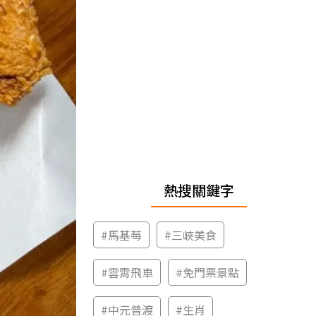
熱搜關鍵字
#
馬基莓
#
三峽美食
#
雲霄飛車
#
免門票景點
#
中元普渡
#
生肖