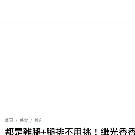
首頁
/
美食
/
其它
都是雞腿+腿排不用挑！繼光香