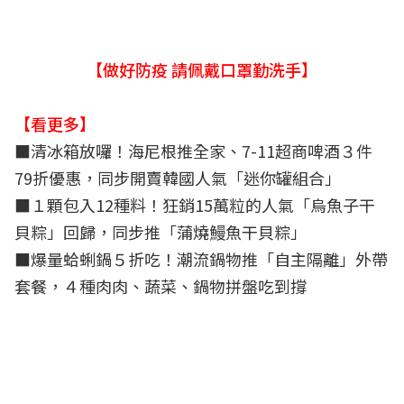
【做好防疫 請佩戴口罩勤洗手】
【看更多】
■
清冰箱放囉！海尼根推全家、7-11超商啤酒３件
79折優惠，同步開賣韓國人氣「迷你罐組合」
■
１顆包入12種料！狂銷15萬粒的人氣「烏魚子干
貝粽」回歸，同步推「蒲燒鰻魚干貝粽」
■
爆量蛤蜊鍋５折吃！潮流鍋物推「自主隔離」外帶
套餐，４種肉肉、蔬菜、鍋物拼盤吃到撐