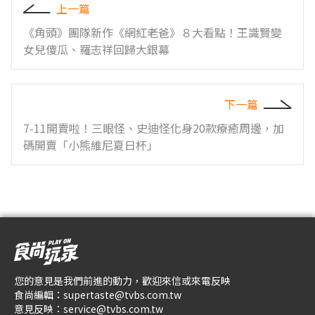
上一篇
《角頭》團隊新作《網紅老爸》８大看點！王識賢變
女兒傻瓜、羅志祥回歸大銀幕
下一篇
7-11開賣啦！三眼怪、史迪怪化身20款療癒周邊，加
碼開賣「小熊維尼夏日杯」
您的意見是我們前進的動力，歡迎來信或來電反映
食尚編輯：
supertaste@tvbs.com.tw
意見反映：
service@tvbs.com.tw