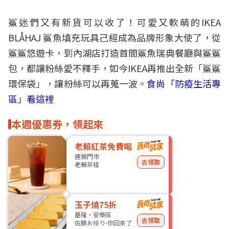
鯊迷
們又有新貨可以收了！可愛又軟萌的
IKEA
BLÅHAJ 鯊魚填充玩具己經成為品牌形象大使了，從
鯊鯊悠遊卡，到內湖店打造首間
鯊魚瑞典餐廳
與鯊鯊
包，都讓粉絲愛不釋手，如今IKEA再推出全新「鯊鯊
環保袋」，讓粉絲可以再蒐一波。
食尚「防疫生活專
區」看這裡
本週優惠券，領起來
老賴紅茶免費喝
連鎖門市
去領取
老賴茶棧
玉子燒75折
基隆・安樂區
去領取
佐藤お帰り-你回來了