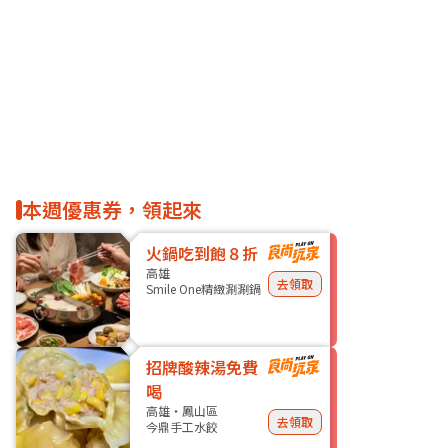
本週優惠券，領起來
火鍋吃到飽８折
高雄
去領取
Smile One精緻涮涮鍋
招牌酸辣湯免費
喝
高雄・鳳山區
去領取
今鼎手工水餃