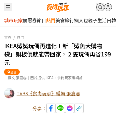
城市玩家
優惠券
節目
熱門
美食
旅行
懶人包
親子
生活
日韓
首頁
/
熱門
IKEA鯊鯊玩偶再進化！新「鯊魚大購物
袋」銅板價就能帶回家，２隻玩偶再省199
元
全台
｜撰文 張嘉容｜圖片提供 IKEA、食尚玩家編輯部
TVBS《食尚玩家》編輯 張嘉容
分享：