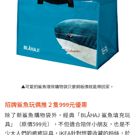
▲可愛的鯊魚環保購物袋只要銅板價就能帶回家。
招牌鯊魚玩偶推２隻999元優惠
除了新鯊魚購物袋外，經典「BLÅHAJ 鯊魚填充玩
具」（原價599元），不但適合陪伴小朋友，也是不
少大人們的癒癒玩具，IKEA針對想要收藏的粉絲，於