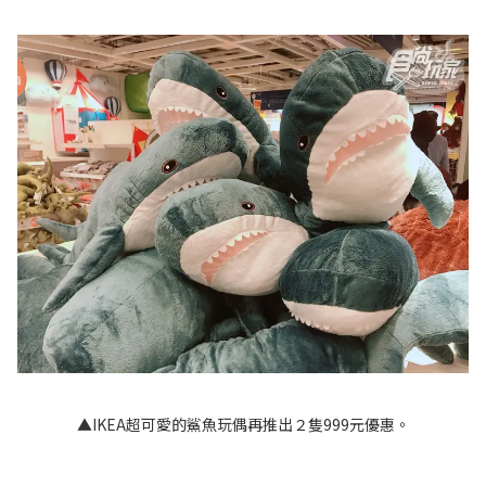
▲IKEA超可愛的鯊魚玩偶再推出２隻999元優惠。