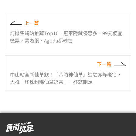
上一篇
訂機票網站推薦Top10！冠軍隱藏優惠多、99元便宜
機票，易遊網、Agoda都輸它
下一篇
中山站全新仙草飲！「八時神仙草」進駐赤峰老宅，
大推「珍珠粉粿仙草奶茶」一杯就飽足