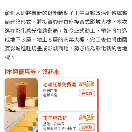
彰化人
即將有新的逛街新點了！中華郵政活化傳統郵
局建築形式，將投資興建首座複合式影城大樓，本次
選在彰化舊光復路郵局，如今正式動工，預計將打造
成地下３層、地上６層的商業大樓，完工後也將由國
賓影城進駐規畫成影城商場，勢必成為彰化新約會地
標。
本週優惠券，領起來
老賴紅茶免費喝
連鎖門市
去領取
老賴茶棧
玉子燒75折
基隆・安樂區
去領取
佐藤お帰り-你回來了