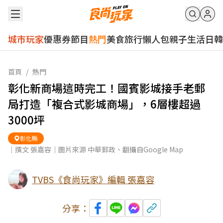
城市玩家
優惠券
節目
熱門
美食
旅行
懶人包
親子
生活
日韓
首頁
/
熱門
彰化新商場這時完工！國賓影城接手老郵
局打造「複合式影城商場」，6層樓超過
3000坪
彰化縣
｜撰文 張嘉容｜圖片來源 中華郵政、翻攝自Google Map
TVBS《食尚玩家》編輯 張嘉容
分享：