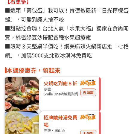
【看更多】
■
這顆「荷包蛋」我可以！肯德基最新「日光檸檬蛋
撻」，可愛到讓人捨不咬
■
甜點控會嗨！台北人氣「水果大福」獨家在食尚開
賣，綿密綠豆沙搭配各種水果超療癒
■
限時３天整桌半價吃！網美麻辣火鍋新店推「七格
鍋」，加碼5000支北歐冰淇淋免費吃
本週優惠券，領起來
火鍋吃到飽８折
高雄
去領取
Smile One精緻涮涮鍋
招牌酸辣湯免費
喝
高雄・鳳山區
去領取