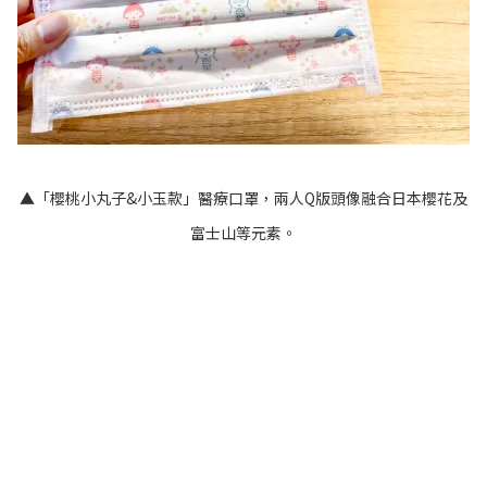
▲「櫻桃小丸子&小玉款」醫療口罩，兩人Q版頭像融合日本櫻花及
富士山等元素。