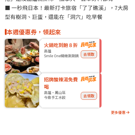
■
一秒飛日本！最新打卡旅宿「了了礁溪」，7大房
型有樹洞、巨蛋，還能在「洞穴」吃早餐
本週優惠券，領起來
火鍋吃到飽８折
高雄
去領取
Smile One精緻涮涮鍋
招牌酸辣湯免費
喝
高雄・鳳山區
去領取
今鼎手工水餃
更多優惠