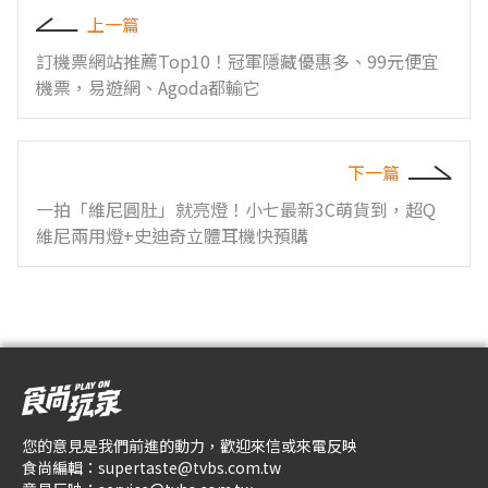
上一篇
訂機票網站推薦Top10！冠軍隱藏優惠多、99元便宜
機票，易遊網、Agoda都輸它
下一篇
一拍「維尼圓肚」就亮燈！小七最新3C萌貨到，超Q
維尼兩用燈+史迪奇立體耳機快預購
您的意見是我們前進的動力，歡迎來信或來電反映
食尚編輯：
supertaste@tvbs.com.tw