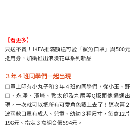
【看更多】
只送不賣！IKEA推滿額送可愛「鯊魚口罩」與500元
抵用券，加碼推出浪漫花草系列新品
３年４班同學們一起出現
口罩上印有小丸子和３年４班的同學們，從小玉、野
口、永澤、濱崎、豬太郎及丸尾等Q版頭像通通出
現，一次就可以把所有可愛角色戴上去了！這次第２
波兩款口罩有成人、兒童、幼幼３種尺寸，每盒12片
198元、指定３盒組合價594元。