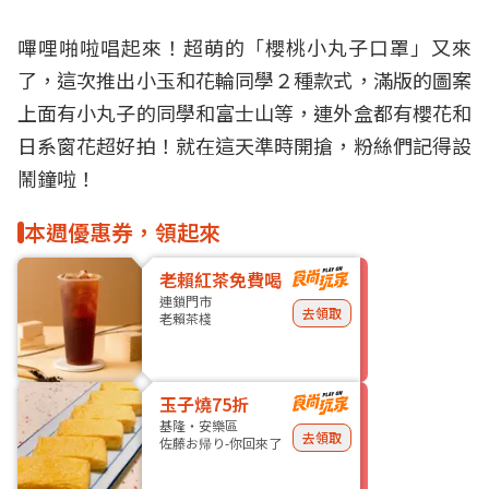
嗶哩啪啦唱起來！超萌的「
櫻桃小丸子口罩
」又來
了，這次推出小玉和花輪同學２種款式，滿版的圖案
上面有小丸子的同學和富士山等，連外盒都有櫻花和
日系窗花超好拍！就在這天準時開搶，粉絲們記得設
鬧鐘啦！
本週優惠券，領起來
老賴紅茶免費喝
連鎖門市
去領取
老賴茶棧
玉子燒75折
基隆・安樂區
去領取
佐藤お帰り-你回來了