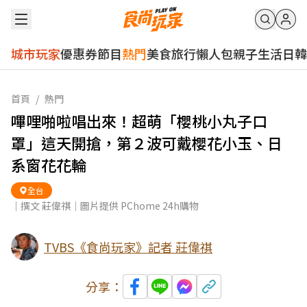
城市玩家
優惠券
節目
熱門
美食
旅行
懶人包
親子
生活
日韓
首頁
/
熱門
嗶哩啪啦唱出來！超萌「櫻桃小丸子口
罩」這天開搶，第２波可戴櫻花小玉、日
系窗花花輪
全台
｜撰文 莊偉祺｜圖片提供 PChome 24h購物
TVBS《食尚玩家》記者 莊偉祺
分享：