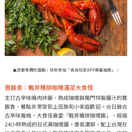
▲想要免費吃龍蝦，快來參加「食尚玩家APP專屬抽獎」。
賣飯食：戰斧豬排咖哩滿足大食怪
主打古早味燒肉拌飯、熟成咖哩與獨門特製醬汁的賣
飯食，餐點非常受到上班族和小家庭歡迎。台日融合
古早味風格，大食怪最愛「戰斧豬排咖哩飯」，經過
24小時熟成的日式黃咖哩醬，香氣濃郁，配上台灣在