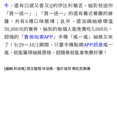
牛
，還有口感又香又Q的伊比利豬舌，抽到就送你
「買一送一」；「買一送一」的還有義式餐廳的披
薩，共有6種口味選擇；此外，還加碼抽總價值
50,000元的餐券，抽到的每個人能免費吃5,000元。
超嗨的「
食尚玩家APP
」手機「搖一搖」抽獎又來
了！9/29～10/1期間，只要手機點開
APP訊息
搖一
搖，就能獲得抽獎資格，超簡單就能拿免費好康！
[編輯 林涵青] 撰文整理 林涵青／圖片提供 樂尼尼集團