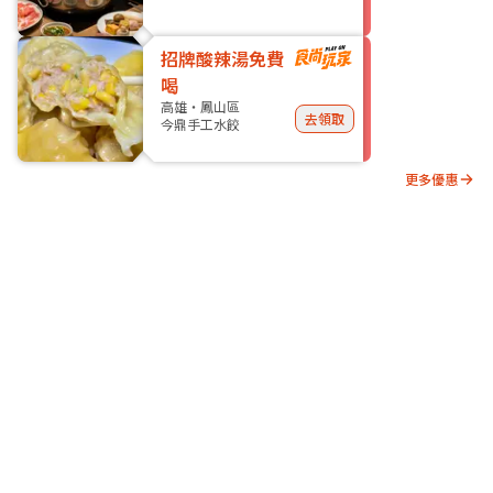
招牌酸辣湯免費
喝
高雄・鳳山區
去領取
今鼎手工水餃
更多優惠