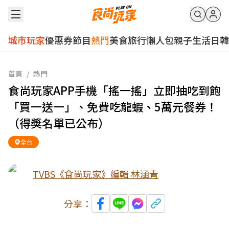
城市玩家
優惠券
節目
熱門
美食
旅行
懶人包
親子
生活
日韓
首頁
/
熱門
食尚玩家APP手機「搖一搖」立即抽吃到飽
「買一送一」、免費吃龍蝦、5萬元餐券！
（得獎名單已公布）
全台
TVBS《食尚玩家》編輯 林涵青
分享：