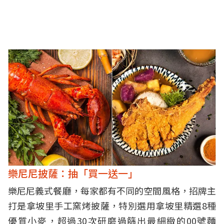
樂尼尼披薩：抽「買一送一」
樂尼尼義式餐廳，每家都有不同的空間風格，招牌主
打是拿坡里手工窯烤披薩，特別選用拿坡里精選8種
優質小麥，超過30次研磨過篩出最細緻的00號麵