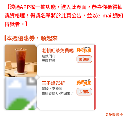
【透過APP搖一搖功能，進入此頁面，恭喜你獲得抽
獎資格囉！得獎名單將於此頁公告，並以e-mail通知
得獎者。】
本週優惠券，領起來
老賴紅茶免費喝
連鎖門市
去領取
老賴茶棧
玉子燒75折
基隆・安樂區
去領取
佐藤お帰り-你回來了
更多優惠