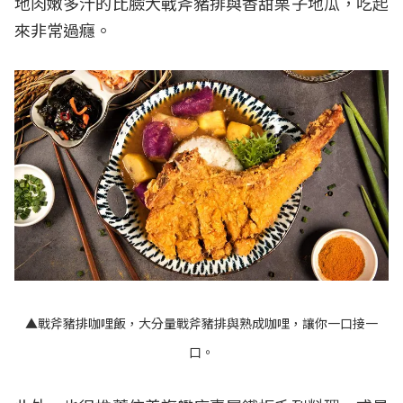
地肉嫩多汁的比臉大戰斧豬排與香甜栗子地瓜，吃起
來非常過癮。
▲戰斧豬排咖哩飯，大分量戰斧豬排與熟成咖哩，讓你一口接一
口。