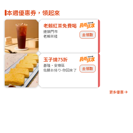
本週優惠券，領起來
老賴紅茶免費喝
連鎖門市
去領取
老賴茶棧
玉子燒75折
基隆・安樂區
去領取
佐藤お帰り-你回來了
更多優惠