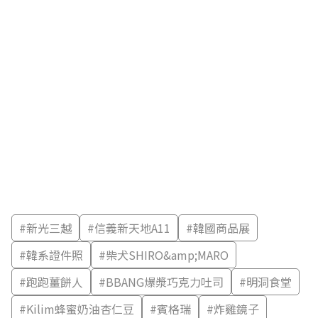
#
新光三越
#
信義新天地A11
#
韓國商品展
#
韓系證件照
#
柴犬SHIRO&amp;MARO
#
跑跑薑餅人
#
BBANG爆漿巧克力吐司
#
明洞食堂
#
Kilim蜂蜜奶油杏仁豆
#
賓格瑞
#
炸雞鏡子