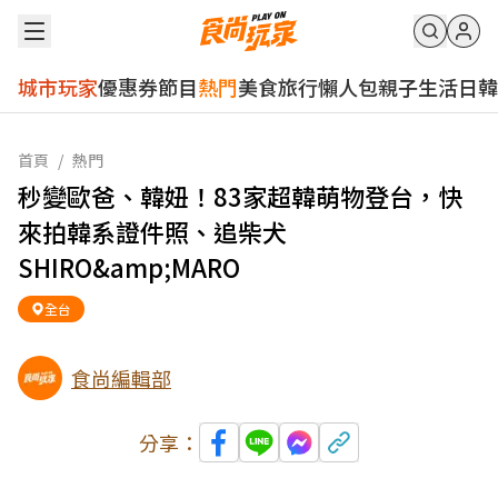
城市玩家
優惠券
節目
熱門
美食
旅行
懶人包
親子
生活
日韓
首頁
/
熱門
秒變歐爸、韓妞！83家超韓萌物登台，快
來拍韓系證件照、追柴犬
SHIRO&amp;MARO
全台
食尚編輯部
分享：