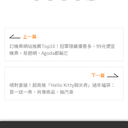
上一篇
訂機票網站推薦Top10！冠軍隱藏優惠多、99元便宜
機票，易遊網、Agoda都輸它
下一篇
絕對要搶！超商推「Hello Kitty與米奇」過年福袋：
買一送一券、肖像商品、抽汽車