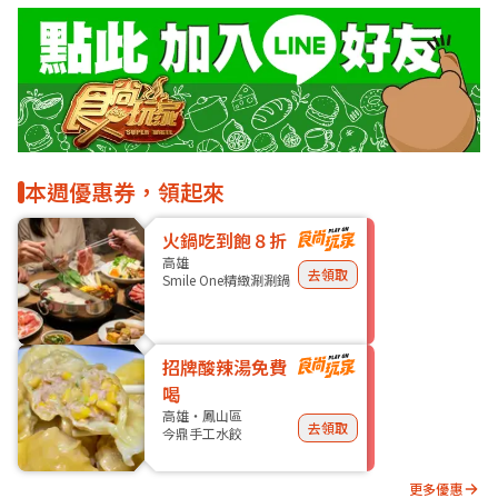
本週優惠券，領起來
火鍋吃到飽８折
高雄
去領取
Smile One精緻涮涮鍋
招牌酸辣湯免費
喝
高雄・鳳山區
去領取
今鼎手工水餃
更多優惠