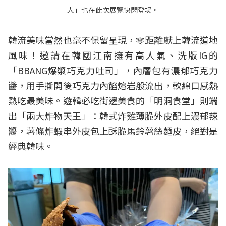
人」也在此次展覽快閃登場。
韓流美味當然也毫不保留呈現，零距離獻上韓流道地
風味！邀請在韓國江南擁有高人氣、洗版IG的
「BBANG爆漿巧克力吐司」，內層包有濃郁巧克力
醬，用手撕開後巧克力內餡熔岩般流出，軟綿口感熱
熱吃最美味。遊韓必吃街邊美食的「明洞食堂」則端
出「兩大炸物天王」：韓式炸雞薄脆外皮配上濃郁辣
醬，薯條炸蝦串外皮包上酥脆馬鈴薯絲麵皮，絕對是
經典韓味。