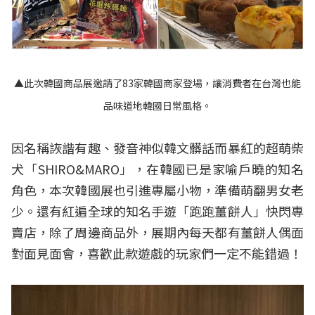
▲此次韓國商品展邀請了83家韓國商家登場，讓消費者在台灣也能
品味道地韓國日常風格。
因名稱詼諧有趣、發音神似韓文髒話而暴紅的超萌柴
犬「SHIRO&MARO」，在韓國已是家喻戶曉的知名
角色，本次韓國展也引進專屬小物，準備萌翻男女老
少。還有紅遍全球的知名手遊「跑跑薑餅人」快閃專
賣店，除了周邊商品外，展期內每天都有薑餅人偶面
對面見面會，喜歡此款遊戲的玩家們一定不能錯過！