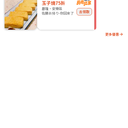
玉子燒75折
基隆・安樂區
去領取
佐藤お帰り-你回來了
更多優惠