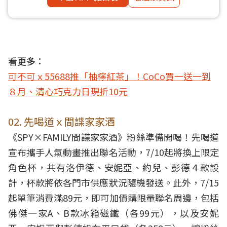
看更多：
可不可ｘ55688推「柚檸紅茶」！CoCo買一送一到
８月、清心巧克力日現折10元
02. 先喝道ｘ間諜家家酒
《SPY×FAMILY間諜家家酒》粉絲準備開喝！先喝道
宣布攜手人氣動畫推出聯名活動，7/10起將換上限定
角色杯，共有洛伊德、安妮亞、約兒、彭德４款設
計，杯款將依各門市供應狀況隨機發送。此外，7/15
起單筆消費滿89元，即可加價購限量聯名周邊，包括
佛傑一家A、B款冰箱磁鐵（各99元），以及安妮