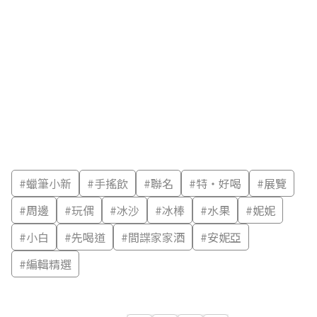
#
蠟筆小新
#
手搖飲
#
聯名
#
特‧好喝
#
展覽
#
周邊
#
玩偶
#
冰沙
#
冰棒
#
水果
#
妮妮
#
小白
#
先喝道
#
間諜家家酒
#
安妮亞
#
編輯精選