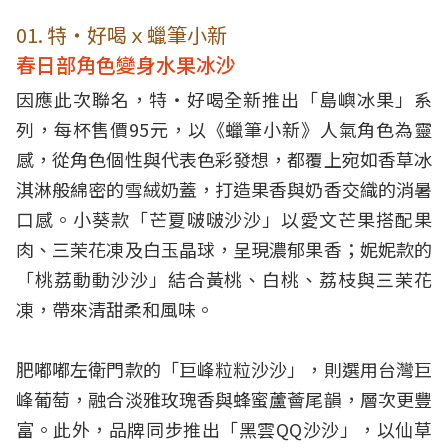
01. 特‧好喝ｘ蠟筆小新
春日部角色變身水果冰沙
因應此次聯名，特‧好喝全新推出「島嶼冰果」系
列，每杯售價95元，以《蠟筆小新》人氣角色為靈
感，從角色個性與代表色彩發想，都覆上宛如香草冰
淇淋般綿密的雪絨奶蓋，打造果香與奶香交織的消暑
口感。小葵款「芒夏啵啵沙沙」以愛文芒果搭配果
肉、三茉花凍及白玉晶球，呈現濃郁果香；妮妮款的
「桃荔動動沙沙」結合黃桃、白桃、荔枝與三茉花
凍，帶來清甜柔和風味。
肥嘟嘟左衛門款的「巨峰粒粒沙沙」，則選用台灣巨
峰葡萄，融合淡雅玫瑰香與蜂蜜蘆薈尾韻，層次更豐
富。此外，品牌同步推出「黑雲QQ沙沙」，以仙草