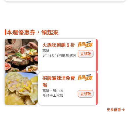
本週優惠券，領起來
火鍋吃到飽８折
高雄
去領取
Smile One精緻涮涮鍋
招牌酸辣湯免費
喝
高雄・鳳山區
去領取
今鼎手工水餃
更多優惠