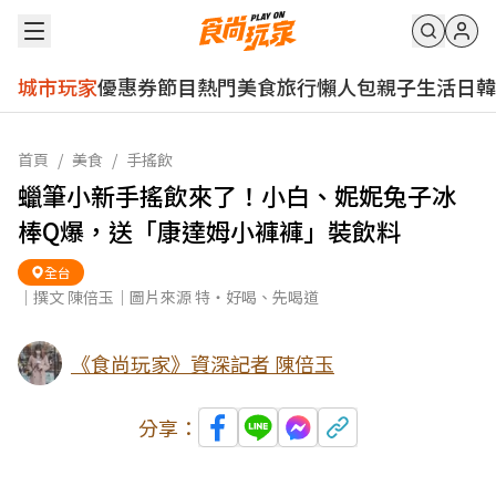
城市玩家
優惠券
節目
熱門
美食
旅行
懶人包
親子
生活
日韓
首頁
/
美食
/
手搖飲
蠟筆小新手搖飲來了！小白、妮妮兔子冰
棒Q爆，送「康達姆小褲褲」裝飲料
全台
｜撰文 陳倍玉｜圖片來源 特‧好喝、先喝道
《食尚玩家》資深記者 陳倍玉
分享：