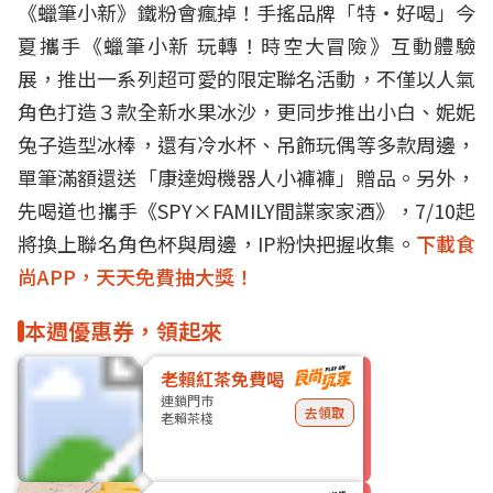
《蠟筆小新》鐵粉會瘋掉！手搖品牌「特‧好喝」今
夏攜手《蠟筆小新 玩轉！時空大冒險》互動體驗
展，推出一系列超可愛的限定聯名活動，不僅以人氣
角色打造３款全新水果冰沙，更同步推出小白、妮妮
兔子造型冰棒，還有冷水杯、吊飾玩偶等多款周邊，
單筆滿額還送「康達姆機器人小褲褲」贈品。另外，
先喝道也攜手《SPY×FAMILY間諜家家酒》，7/10起
將換上聯名角色杯與周邊，IP粉快把握收集。
下載食
尚APP，天天免費抽大獎！
本週優惠券，領起來
老賴紅茶免費喝
連鎖門市
去領取
老賴茶棧