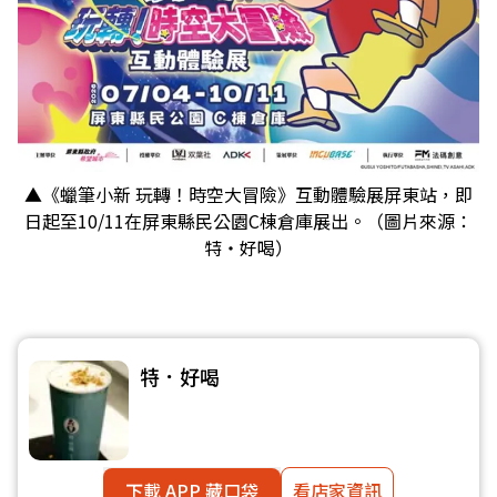
▲《蠟筆小新 玩轉！時空大冒險》互動體驗展屏東站，即
日起至10/11在屏東縣民公園C棟倉庫展出。（圖片來源：
特‧好喝）
特．好喝
下載 APP 藏口袋
看店家資訊