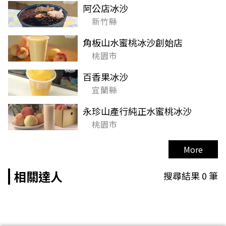
阿公店冰沙
新竹縣
角板山水蜜桃冰沙創始店
桃園市
百香果冰沙
宜蘭縣
永珍山產行純正水蜜桃冰沙
桃園市
More
相關達人
搜尋結果
0
筆