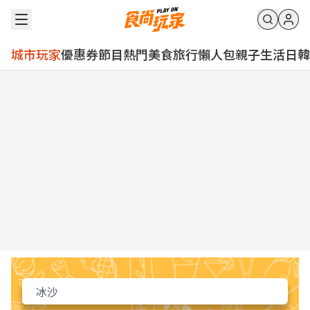
城市玩家
優惠券
節目
熱門
美食
旅行
懶人包
親子
生活
日韓