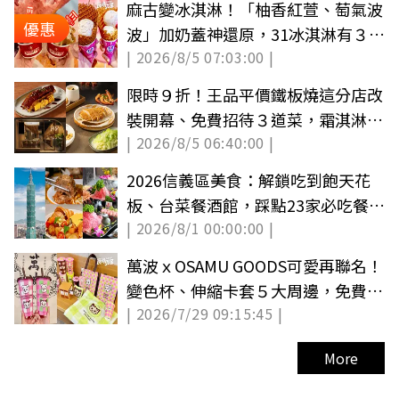
麻古變冰淇淋！「柚香紅萱、萄氣波
優惠
波」加奶蓋神還原，31冰淇淋有３、
| 2026/8/5 07:03:00 |
１多１球
限時９折！王品平價鐵板燒這分店改
裝開幕、免費招待３道菜，霜淇淋吃
| 2026/8/5 06:40:00 |
到飽
2026信義區美食：解鎖吃到飽天花
板、台菜餐酒館，踩點23家必吃餐
| 2026/8/1 00:00:00 |
廳！
萬波ｘOSAMU GOODS可愛再聯名！
變色杯、伸縮卡套５大周邊，免費杯
| 2026/7/29 09:15:45 |
身快收集
More