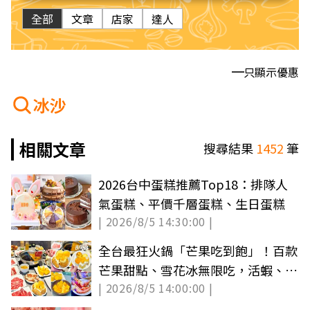
全部
文章
店家
達人
只顯示優惠
冰沙
相關文章
搜尋結果
1452
筆
2026台中蛋糕推薦Top18：排隊人
氣蛋糕、平價千層蛋糕、生日蛋糕
| 2026/8/5 14:30:00 |
全台最狂火鍋「芒果吃到飽」！百款
芒果甜點、雪花冰無限吃，活蝦、雪
| 2026/8/5 14:00:00 |
蟹腳任夾