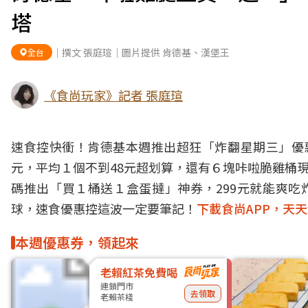
塔
｜撰文 張庭瑄｜圖片提供 肯德基、漢堡王
全台
《食尚玩家》記者 張庭瑄
速食控快衝！肯德基本週推出超狂「炸翻星期三」優惠，
元，平均１個不到48元超划算，還有６塊咔啦脆雞桶現
碼推出「買１桶送１盒蛋撻」神券，299元就能爽吃
球，速食優惠控這波一定要筆記！
下載食尚APP，天
本週優惠券，領起來
老賴紅茶免費喝
連鎖門市
去領取
老賴茶棧