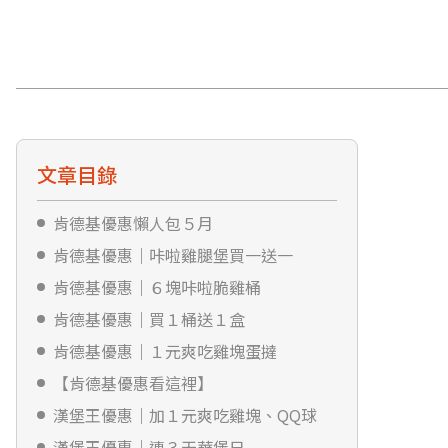
文章目錄
肯德基優惠懶人包５月
肯德基優惠｜咔啦雞腿堡買一送一
肯德基優惠｜６塊咔啦脆雞桶
肯德基優惠｜買１桶送１盒
肯德基優惠｜１元爽吃雞塊蛋撻
【肯德基優惠看這裡】
漢堡王優惠｜加１元爽吃雞塊、QQ球
漢堡王優惠｜連３天華堡日