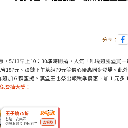
分享：
5/13早上10：30準時開搶，人氣「咔啦雞腿堡買一
省187元、蛋撻下午茶組79元等佛心優惠同步登場。此
炸雞加６顆蛋撻。漢堡王也祭出報稅季優惠，加１元多
天免費抽大獎！
玉子燒75折
基隆・安樂區
去領取
佐藤お帰り-你回來了