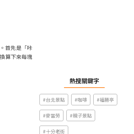
換。首先是「咔
，換算下來每塊
熱搜關鍵字
#
台北景點
#
咖啡
#
福勝亭
#
麥當勞
#
親子景點
#
十分老街