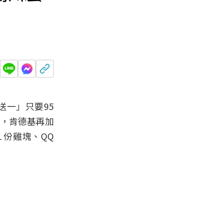
送一」只要95
外，肯德基再加
１份雞塊、QQ