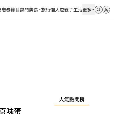
優惠券
節目
熱門
美食
旅行
懶人包
親子
生活
更多
人氣點閱榜
原味蛋