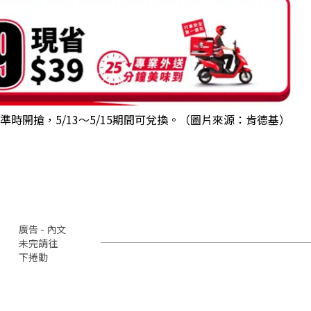
0準時開搶，5/13～5/15期間可兌換。（圖片來源：肯德基）
廣告 - 內文
未完請往
下捲動