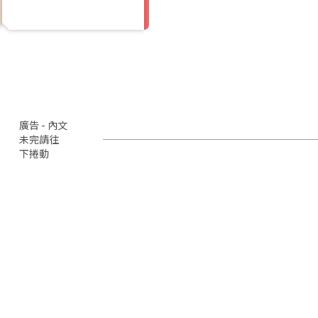
廣告 - 內文
未完請往
下捲動