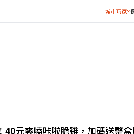
城市玩家
！40元爽嗑咔啦脆雞，加碼送整盒