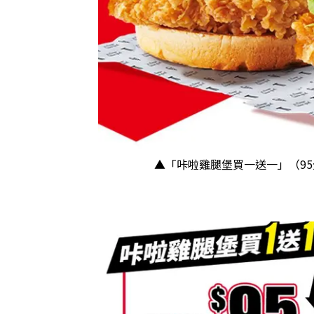
▲「咔啦雞腿堡買一送一」（9