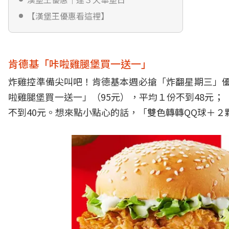
【漢堡王優惠看這裡】
肯德基「咔啦雞腿堡買一送一」
炸雞控準備尖叫吧！肯德基本週必搶「炸翻星期三」優惠，5
啦雞腿堡買一送一」（95元），平均１份不到48元；
不到40元。想來點小點心的話，「雙色轉轉QQ球＋２