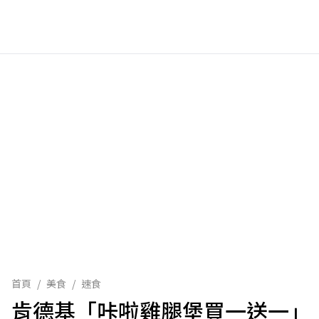
首頁
/
美食
/
速食
肯德基「咔啦雞腿堡買一送一」