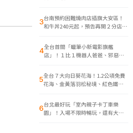
色美食多
台南預約困難燒肉店插旗大安區！
3
和牛丼240元起，預告再開２分店、
地點曝光
全台首間「蠟筆小新電影旗艦
4
店」！１比１機器人爸爸、邪惡正
男，百款周邊買翻
全台７大向日葵花海！1.2公頃免費
5
花海、金黃落羽松秘境、紅色鐵橋
同框
台北最好玩「室內親子卡丁車樂
6
園」！入場不限時暢玩，還有大螢
幕Switch遊戲區