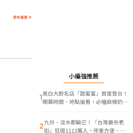
更多優惠
小編強推薦
黑白大廚名店「甜蜜蜜」首度登台！
1
開幕時間、地點搶看，必嗑麻辣奶油
蝦
九份、淡水都輸它！「台灣最夯老
2
街」狂吸1113萬人，停車方便、特