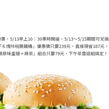
/13早上10：30準時開搶，5/13～5/15期間可兌
「６塊咔啦脆雞桶」優惠價只要239元，直接現省187元
顆原味蛋撻＋綠茶」組合只要79元，下午茶靠這組搞定！