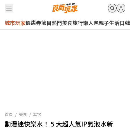
城市玩家
優惠券
節目
熱門
美食
旅行
懶人包
親子
生活
日韓
首頁
/
美食
/
其它
動漫迷快樂水！５大超人氣IP氣泡水新