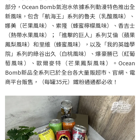
部分，Ocean Bomb氣泡水依據系列動漫特色推出全
新風味，包含「航海王」系列的魯夫（乳酸風味）、
娜美（芒果風味）、索隆（蜂蜜檸檬風味）、香吉士
（熱帶水果風味）；「進擊的巨人」系列艾倫（蘋果
鳳梨風味）和里維（蜂蜜風味），以及「我的英雄學
院」系列的綠谷出久（白桃風味）、爆豪勝已（紅葡
萄風味）、歐爾麥特（芒果鳳梨風味）。Ocean
Bomb新品全系列已於全台各大量販超市、官網、電
商平台販售，（每罐35元）鐵粉通通都必收！