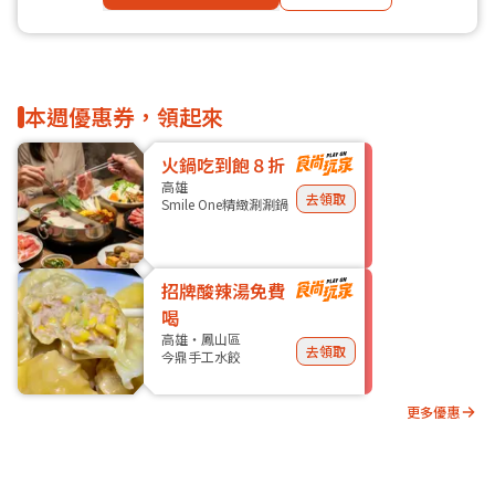
本週優惠券，領起來
火鍋吃到飽８折
高雄
去領取
Smile One精緻涮涮鍋
招牌酸辣湯免費
喝
高雄・鳳山區
去領取
今鼎手工水餃
更多優惠