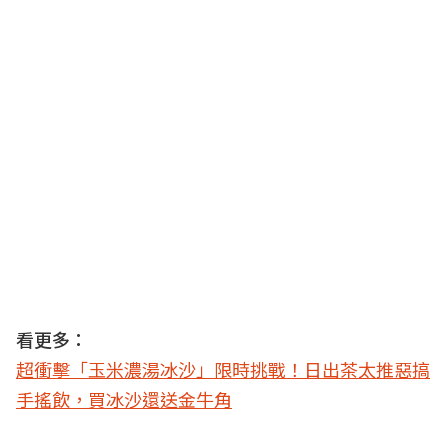
看更多：
超衝擊「玉米濃湯冰沙」限時挑戰！日出茶太推惡搞
手搖飲，買冰沙還送金牛角