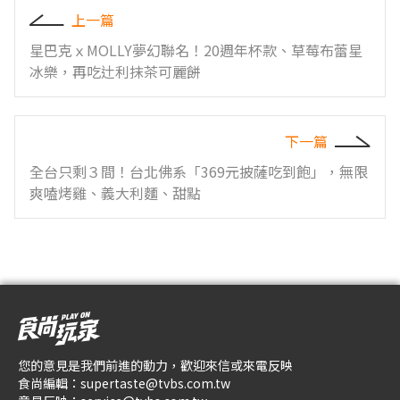
上一篇
星巴克ｘMOLLY夢幻聯名！20週年杯款、草莓布蕾星
冰樂，再吃辻利抹茶可麗餅
下一篇
全台只剩３間！台北佛系「369元披薩吃到飽」，無限
爽嗑烤雞、義大利麵、甜點
您的意見是我們前進的動力，歡迎來信或來電反映
食尚編輯：
supertaste@tvbs.com.tw