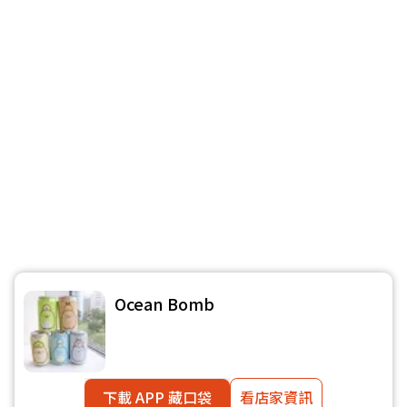
Ocean Bomb
下載 APP 藏口袋
看店家資訊