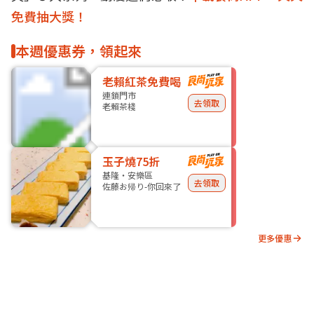
免費抽大獎！
本週優惠券，領起來
老賴紅茶免費喝
連鎖門市
去領取
老賴茶棧
玉子燒75折
基隆・安樂區
去領取
佐藤お帰り-你回來了
更多優惠