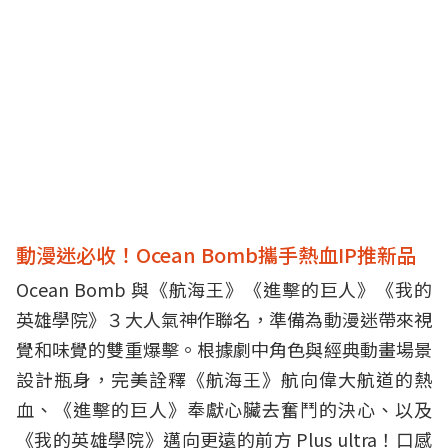
動漫迷必收！Ocean Bomb攜手熱血IP推新品
Ocean Bomb 與《航海王》《進擊的巨人》《我的
英雄學院》３大人氣神作聯名，準備為動漫迷帶來視
覺和味覺的雙重爆擊。根據劇中角色與經典動畫場景
設計瓶身，完美詮釋《航海王》航向偉大航道的熱
血、《進擊的巨人》奉獻心臟去奮鬥的決心、以及
《我的英雄學院》邁向更遠的前方 Plus ultra！口感