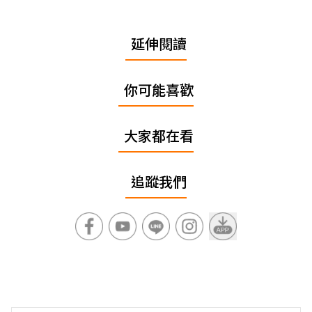
延伸閱讀
你可能喜歡
大家都在看
追蹤我們