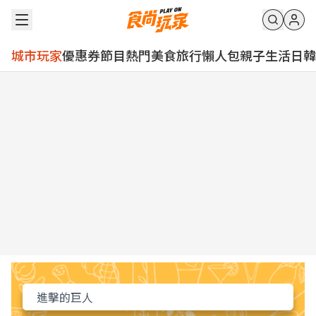
城市玩家
優惠券
節目
熱門
美食
旅行
懶人包
親子
生活
日韓