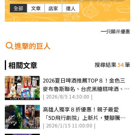
全部
文章
店家
達人
只顯示優惠
進擊的巨人
相關文章
搜尋結果
54
筆
2026夏日啤酒推薦TOP８！金色三
麥布魯斯聯名、台虎黑糖糕啤酒、金
| 2026/8/5 14:30:00 |
牌ONE巨人
高雄人獨享８折優惠！親子最愛
「5D飛行劇院」上新片，雙腳騰空
| 2026/1/15 11:00:00 |
飛入妖怪森林