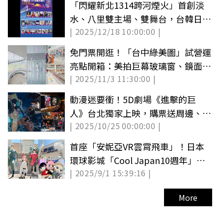
「閃耀新北1314跨河煙火」首創淡
水、八里雙主場、雙舞台，台韓日重
| 2025/12/18 10:00:00 |
量級藝人領軍跨年
免門票開逛！「台中綠美圖」試營運
亮點開箱：美拍巨幕玻璃窗、鏡面水
| 2025/11/3 11:30:00 |
池
動漫迷要衝！5D劇場《進擊的巨
人》台北獨家上映，購票送周邊、滿
| 2025/10/25 00:00:00 |
額送大禮包
首座「安妮亞VR雲霄飛車」！日本
環球影城「Cool Japan10週年」２
| 2025/9/1 15:39:16 |
大動漫玩法
More