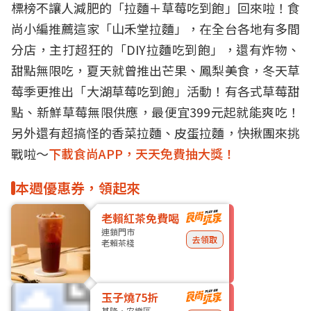
標榜不讓人減肥的「拉麵＋草莓吃到飽」回來啦！食
尚小編推薦這家「山禾堂拉麵」，在全台各地有多間
分店，主打超狂的「DIY拉麵吃到飽」，還有炸物、
甜點無限吃，夏天就曾推出芒果、鳳梨美食，冬天草
莓季更推出「大湖草莓吃到飽」活動！有各式草莓甜
點、新鮮草莓無限供應，最便宜399元起就能爽吃！
另外還有超搞怪的香菜拉麵、皮蛋拉麵，快揪團來挑
戰啦～
下載食尚APP，天天免費抽大獎！
本週優惠券，領起來
老賴紅茶免費喝
連鎖門市
去領取
老賴茶棧
玉子燒75折
基隆・安樂區