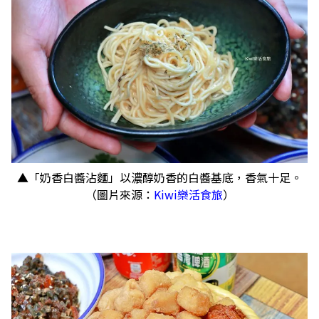
▲「奶香白醬沾麵」以濃醇奶香的白醬基底，香氣十足。
（圖片來源：
Kiwi樂活食旅
）