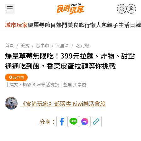
城市玩家
優惠券
節目
熱門
美食
旅行
懶人包
親子
生活
日韓
首頁
/
美食
/
台中市
/
大里區
/
吃到飽
爆量草莓無限吃！399元拉麵、炸物、甜點
通通吃到飽，香菜皮蛋拉麵等你挑戰
台中市
｜撰文、攝影 Kiwi樂活食旅｜整理 江亭儀
《食尚玩家》部落客 Kiwi樂活食旅
分享：