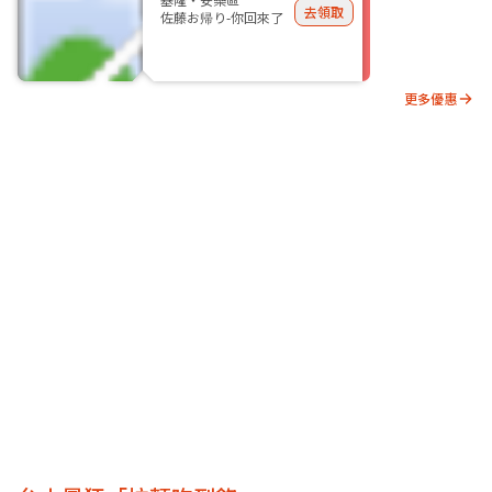
去領取
佐藤お帰り-你回來了
更多優惠