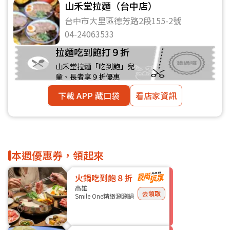
山禾堂拉麵（台中店）
台中市大里區德芳路2段155-2號
04-24063533
拉麵吃到飽打９折
山禾堂拉麵「吃到飽」兒
童、長者享９折優惠
下載 APP 藏口袋
看店家資訊
本週優惠券，領起來
火鍋吃到飽８折
高雄
去領取
Smile One精緻涮涮鍋