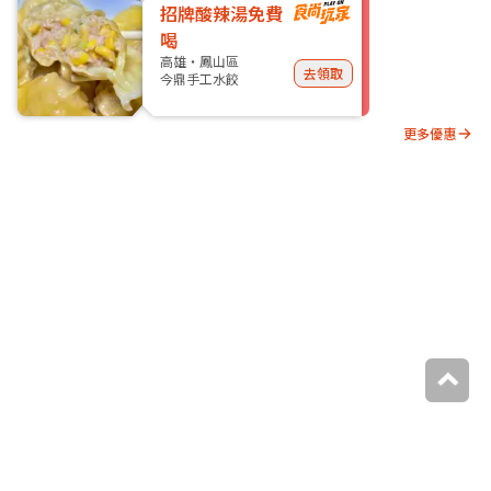
招牌酸辣湯免費
喝
高雄・鳳山區
去領取
今鼎手工水餃
更多優惠