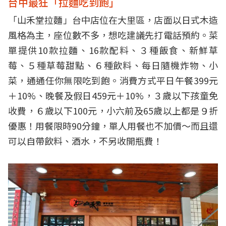
台中最狂「拉麵吃到飽」
「山禾堂拉麵」台中店位在大里區，店面以日式木造
風格為主，座位數不多，想吃建議先打電話預約。菜
單提供10款拉麵、16款配料、３種飯食、新鮮草
莓、５種草莓甜點、６種飲料、每日隨機炸物、小
菜，通通任你無限吃到飽。消費方式平日午餐399元
＋10%、晚餐及假日459元＋10%，３歲以下孩童免
收費，６歲以下100元，小六前及65歲以上都是９折
優惠！用餐限時90分鐘，單人用餐也不加價～而且還
可以自帶飲料、酒水，不另收開瓶費！