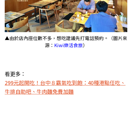
▲由於店內座位數不多，想吃建議先打電話預約。（圖片來
源：
Kiwi樂活食旅
）
看更多：
299元起開吃！台中８霸氣吃到飽：40種港點任吃、
牛排自助吧、牛肉麵免費加麵