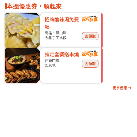
本週優惠券，領起來
招牌酸辣湯免費
喝
高雄・鳳山區
去領取
今鼎手工水餃
指定套餐送串燒
連鎖門市
去領取
柒息地
更多優惠