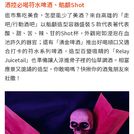
酒控必喝符水啤酒、骷顱Shot
逛市集吃美食，怎麼能少了美酒？來自高雄的「走
吧/行動酒吧」以骷顱造型容器盛裝５款代表著代表
酸、甜、苦、辣、甘的Shot杯，外觀宛如浸泡在血
池許久的器官；還有「湧金啤酒」推出好喝順口又適
合打卡的符水系列啤酒，造型百變吸睛的「Relay
Juicetail」也準備讓人涼進骨子裡的仙草調酒。相當
應景又詭譎的造型，你敢喝嗎？快揪你的酒鬼朋友來
壯膽！