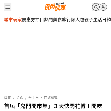
城市玩家
優惠券
節目
熱門
美食
旅行
懶人包
親子
生活
日韓
首頁
/
美食
/
台北市
/
西式料理
首屆「鬼門開市集」３天快閃花博！開吃