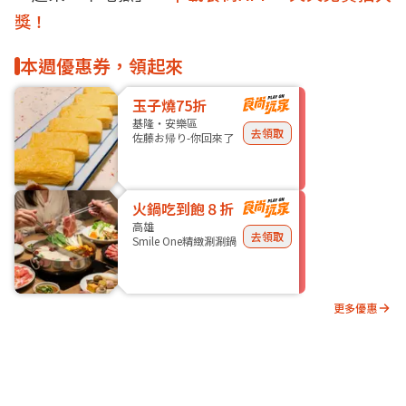
獎！
本週優惠券，領起來
玉子燒75折
基隆・安樂區
去領取
佐藤お帰り-你回來了
火鍋吃到飽８折
高雄
去領取
Smile One精緻涮涮鍋
更多優惠