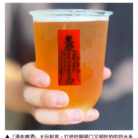
▲「湧金啤酒」大玩創意，打造好喝順口又超好拍的符水系