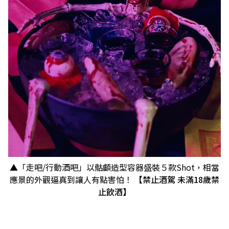
▲「走吧/行動酒吧」以骷顱造型容器盛裝５款Shot，相當
應景的外觀逼真到讓人有點害怕！
【禁止酒駕 未滿18歲禁
止飲酒】