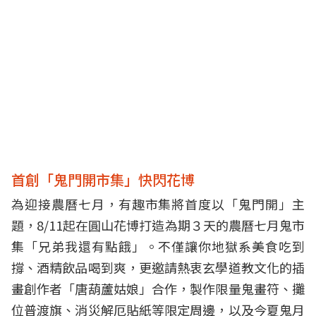
首創「鬼門開市集」快閃花博
為迎接農曆七月，有趣市集將首度以「鬼門開」主
題，8/11起在圓山花博打造為期３天的農曆七月鬼市
集「兄弟我還有點餓」。不僅讓你地獄系美食吃到
撐、酒精飲品喝到爽，更邀請熱衷玄學道教文化的插
畫創作者「唐葫蘆姑娘」合作，製作限量鬼畫符、攤
位普渡旗、消災解厄貼紙等限定周邊，以及今夏鬼月