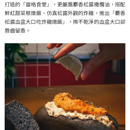
打造的「雷格食堂」，更嚴選麝香松露橄欖油，搭配
鮮紅甜菜根燉飯、仿真松露外觀的炸雞，推出「麝香
松露血盆大口吃炸雞燉飯」，擦不乾淨的血盆大口卻
唇齒留香。