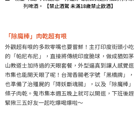
列啤酒。
【禁止酒駕 未滿18歲禁止飲酒】
「除魔棒」肉乾超有哏
外觀超有哏的多款零嘴也要嘗鮮！主打印度街頭小吃
的「帕尼布尼」，直接將傳統印度脆球，做成猶如茅
山教道士加持過的天眼套餐，外型逼真到讓人感覺逛
市集也能開天眼了呢！台灣香腸老字號「黑橋牌」，
也準備了治殭屍的「降妖斷魂腸」，以及「除魔棒」
條子肉乾。鬼市集本週五晚上就可以開逛，下班後趕
緊揪三五好友一起吃爆喝爆啦～