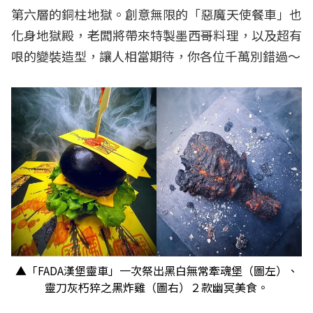
第六層的銅柱地獄。創意無限的「惡魔天使餐車」也
化身地獄殿，老闆將帶來特製墨西哥料理，以及超有
哏的變裝造型，讓人相當期待，你各位千萬別錯過～
▲「FADA漢堡靈車」一次祭出黑白無常牽魂堡（圖左）、
靈刀灰朽猝之黑炸雞（圖右）２款幽冥美食。