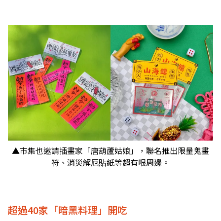
▲市集也邀請插畫家「唐葫蘆姑娘」，聯名推出限量鬼畫
符、消災解厄貼紙等超有哏周邊。
超過40家「暗黑料理」開吃