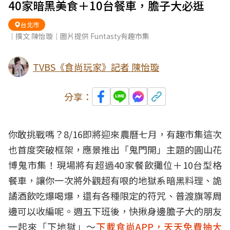
40家暗黑美食＋10台餐車，膽子大必逛
台北市
｜撰文 陳怡璇｜圖片提供 Funtasty有趣市集
TVBS《食尚玩家》記者 陳怡璇
分享：
你敢挑戰嗎？8/16即將迎來農曆七月，有趣市集這次
也首度突破框架，應景推出「鬼門開」主題的圓山花
博鬼市集！現場將有超過40家餐飲攤位＋10台型格
餐車，讓你一次將外觀超有哏的地獄系暗黑料理、詭
譎酒飲吃爆喝爆，還有各種限定的符咒、普渡旗等周
邊可以收編呢。週五下班後，快揪身邊膽子大的朋友
一起來「下地獄」～
下載食尚APP，天天免費抽大