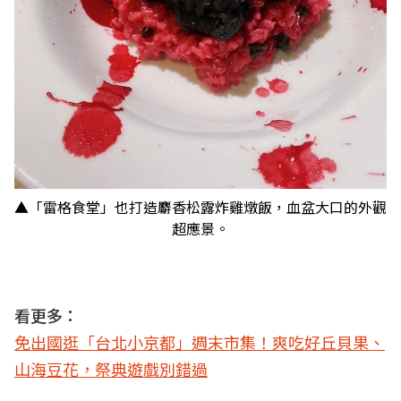
▲「雷格食堂」也打造麝香松露炸雞燉飯，血盆大口的外觀
超應景。
看更多：
免出國逛「台北小京都」週末市集！爽吃好丘貝果、
山海豆花，祭典遊戲別錯過