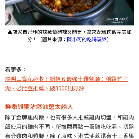
▲店家自己炒的辣蘿蔔夠辣又開胃，拿來配雞肉飯完美加
分！（圖片來源：
陳小可的吃喝玩樂
）
看更多：
陽明山賞花必收！網推６最強土雞餐廳：稱霸竹子
湖、必比登推薦、破3000則好評
鮮嫩雞腿沾爆油蔥太誘人
除了金牌雞肉飯，也有很多人推薦雞肉切盤，和雞肉
飯使用的雞肉不同，所推薦再點一盤雞吃吃看。切盤
有分雞肉和雞腿，除了原味、港式油蔥還有十三香果