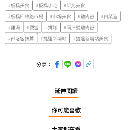
#
板橋美食
#
板橋小吃
#
新北美食
#
板橋四維路市場
#
市場美食
#
雞肉飯
#
白菜滷
#
雞湯
#
便當
#
排隊
#
兩津號雞肉飯
#
部落客推薦
#
捷運新埔站
#
捷運新埔站美食
分享：
延伸閱讀
你可能喜歡
大家都在看