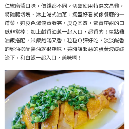
仁椒麻醬口味，價錢都不同。切盤使用特選文昌雞，
將雞腿切塊、淋上港式油蔥，擺盤好看就像餐廳的一
道菜，雞皮色澤淡黃發亮，皮Ｑ肉嫩，緊實帶甜的口
感非常棒！加上鹹香油蔥一起入口，超香的！單點雞
油飯搭配，米飯飽滿又香，粒粒Ｑ彈好吃，淡淡鹹香
的雞油搭配醬油就很夠味，這時讓邪惡的蛋黃液緩緩
流下，和白飯一起入口，美味啊！