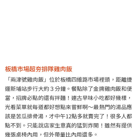
板橋市場超夯排隊雞肉飯
「兩津號雞肉飯」位於板橋四維路市場裡頭，距離捷
運新埔站步行大約３分鐘。餐點除了金牌雞肉飯和便
當，招牌必點的還有拌麵！連古早味小吃都好幾樣，
光看菜單就每道都好想點來嘗鮮啊～最熱門的湯品應
該是苦瓜排骨湯，才中午12點多就賣完了！很多人都
點不到。只能說店家生意真的猛到炸開！雖然有提供
幾張桌椅內用，但外帶量比內用還多。