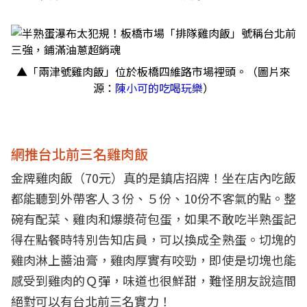
▲「兩津號雞肉飯」位於板橋四維路市場裡頭。（圖片來
源：
陳小可的吃喝玩樂
）
網推台北前三名雞肉飯
金牌雞肉飯（70元）真的是鎮店招牌！坐在店內吃飯
都能聽到外帶客人３份、５份、10份不客氣的點。整
碗有配菜、雞肉和爆漿荷包蛋，如果不敢吃半熟蛋記
得在點餐時特別告知店員，可以換成全熟蛋。切塊的
雞肉淋上醬油膏，雞肉厚實有咬勁，即使是切塊也能
感受到雞肉的Ｑ彈，味道也很鮮甜，難怪朋友說這間
絕對可以有台北前三名實力！