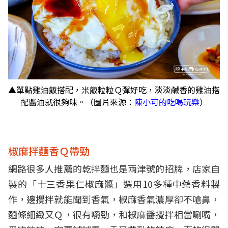
▲單點雞油飯搭配，米飯粒粒Ｑ彈好吃，淡淡鹹香的雞油搭
配醬油就很夠味。（圖片來源：
陳小可的吃喝玩樂
）
椒麻拌麵香Ｑ帶勁
網路很多人推薦的乾拌麵也是兩津號的招牌，店家自
製的「十三香果仁椒麻醬」選用10多種中藥香料製
作，邊攪拌就能聞到香氣，椒麻香氣濃厚卻不嗆鼻，
麵條細緻又Ｑ，很有嚼勁，和椒麻醬攪拌相當唰嘴，