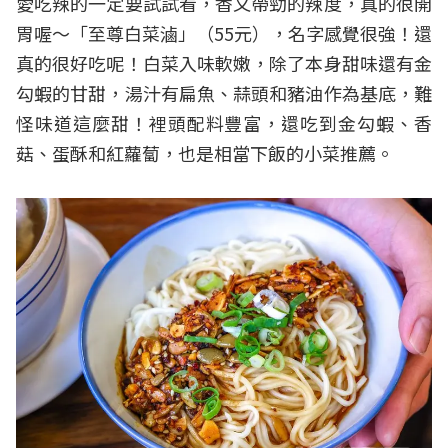
愛吃辣的一定要試試看，香又帶勁的辣度，真的很開
胃喔～「至尊白菜滷」（55元），名字感覺很強！還
真的很好吃呢！白菜入味軟嫩，除了本身甜味還有金
勾蝦的甘甜，湯汁有扁魚、蒜頭和豬油作為基底，難
怪味道這麼甜！裡頭配料豐富，還吃到金勾蝦、香
菇、蛋酥和紅蘿蔔，也是相當下飯的小菜推薦。