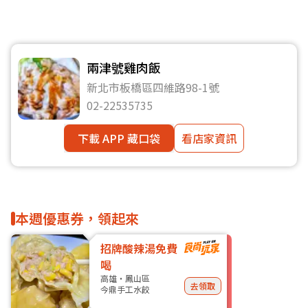
兩津號雞肉飯
新北市板橋區四維路98-1號
02-22535735
下載 APP 藏口袋
看店家資訊
本週優惠券，領起來
招牌酸辣湯免費
喝
高雄・鳳山區
去領取
今鼎手工水餃