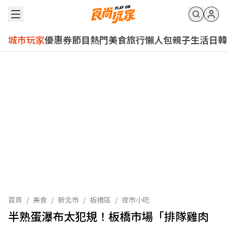
城市玩家
優惠券
節目
熱門
美食
旅行
懶人包
親子
生活
日韓
首頁
/
美食
/
新北市
/
板橋區
/
夜市小吃
半熟蛋瀑布太犯規！板橋市場「排隊雞肉