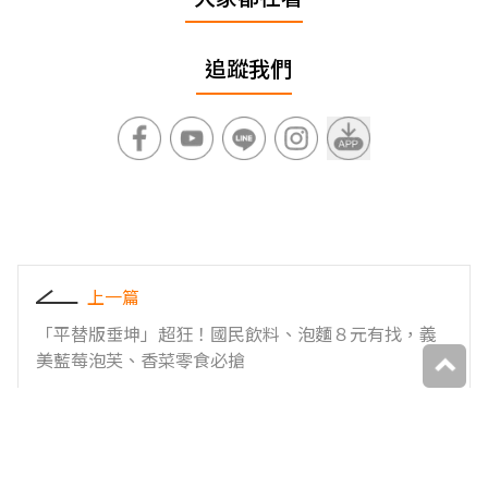
追蹤我們
上一篇
「平替版垂坤」超狂！國民飲料、泡麵８元有找，義
美藍莓泡芙、香菜零食必搶
下一篇
100道精緻和食吃到飽！衝欣葉「NAGOMI」嗑生櫻花