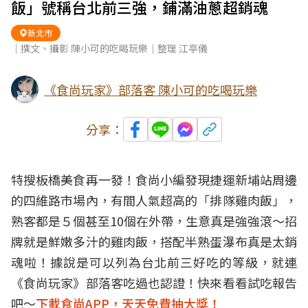
飯」號稱台北前三強，鋪滿油蔥超銷魂
新北市
｜撰文、攝影 陳小可的吃喝玩樂｜整理 江亭儀
《食尚玩家》部落客 陳小可的吃喝玩樂
分享：
特搜
板橋美食
再一發！食尚小編發現捷運新埔站周邊
的四維路
市場
內，有間人氣超高的「排隊
雞肉飯
」，
熟客都是５個甚至10個在外帶，生意真是強強滾～招
牌就是鮮嫩多汁的雞肉飯，搭配半熟蛋瀑布真是太銷
魂啦！據說是可以列為台北前三好吃的等級，就連
《食尚玩家》部落客吃過也認證！快來看看試吃報告
吧～
下載食尚APP，天天免費抽大獎！