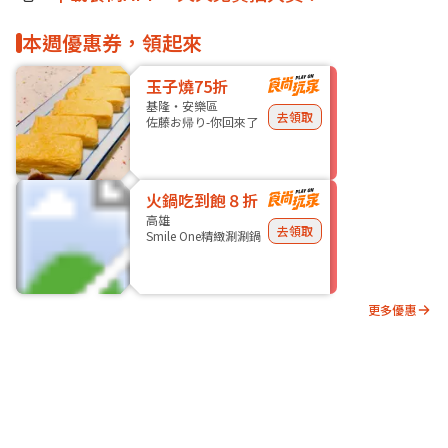
本週優惠券，領起來
玉子燒75折
基隆・安樂區
去領取
佐藤お帰り-你回來了
火鍋吃到飽８折
高雄
去領取
Smile One精緻涮涮鍋
更多優惠