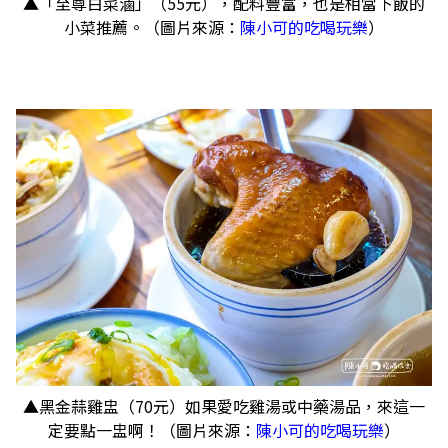
▲「至尊白菜滷」（55元），配料豐富，也是相當下飯的
小菜推薦。（圖片來源：
陳小可的吃喝玩樂
）
▲黑金蒜雞盅（70元）如果愛吃雞湯或中藥湯品，來這一
定要點一盅啊！（圖片來源：
陳小可的吃喝玩樂
）