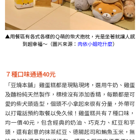
▲用餐區有各式各樣的Ｑ萌的柴犬抱枕，光是坐著就讓人感
到超幸福～（圖片來源：
肉依小姐吃什麼
）
７種口味通通40元
「豆燒本舖」雞蛋糕都是現點現烤，選用牛奶、雞蛋
及麵粉純天然製作，標榜沒有添加香精，每顆都是可
愛的柴犬頭造型，個頭不小拿起來很有分量，外帶可
以打電話預約取餐以免久候！雞蛋糕共有７種口味，
均一價40元，包含經典的奶油、巧克力、紅豆和芋
頭，還有創意的抹茶紅豆、德腸起司和鮪魚玉米，無