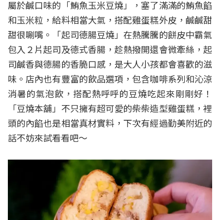
屬於鹹口味的「鮪魚玉米豆燒」，塞了滿滿的鮪魚餡
和玉米粒，給料相當大氣，搭配雞蛋糕外皮，鹹鹹甜
甜很唰嘴。「起司德腸豆燒」在熱騰騰的餅皮中霸氣
包入２片起司及德式香腸，趁熱撥開還會微牽絲，起
司鹹香與德腸的香脆口感，是大人小孩都會喜歡的滋
味。店內也有豐富的飲品選項，包含咖啡系列和沁涼
消暑的氣泡飲，搭配熱呼呼的豆燒吃起來剛剛好！
「豆燒本舖」不只擁有超可愛的柴柴造型雞蛋糕，裡
頭的內餡也是相當真材實料，下次有經過勤美附近的
話不妨來試看看吧～