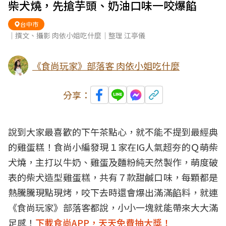
柴犬燒，先搶芋頭、奶油口味一咬爆餡
台中市
｜撰文、攝影 肉依小姐吃什麼｜整理 江亭儀
《食尚玩家》部落客 肉依小姐吃什麼
分享：
說到大家最喜歡的
下午茶
點心，就不能不提到最經典
的
雞蛋糕
！食尚小編發現１家在IG人氣超夯的Ｑ萌
柴
犬
燒，主打以牛奶、雞蛋及麵粉純天然製作，萌度破
表的柴犬造型雞蛋糕，共有７款甜鹹口味，每顆都是
熱騰騰現點現烤，咬下去時還會爆出滿滿餡料，就連
《食尚玩家》部落客都說，小小一塊就能帶來大大滿
足感！
下載食尚APP，天天免費抽大獎！