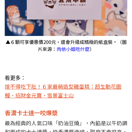
▲６顆可享優惠價200元，還會升級成精緻的紙盒裝。（圖
片來源：
肉依小姐吃什麼
）
看更多：
捨不得吃下肚！６家最萌造型雞蛋糕：超生動花園
鰻、招財金元寶、雪景富士山
香濃卡士達一咬爆漿
最為經典的人氣口味「奶油豆燒」，內餡是以牛奶調
和而成的卡士達醬，奶香濃厚滑順，甜度不會很高，