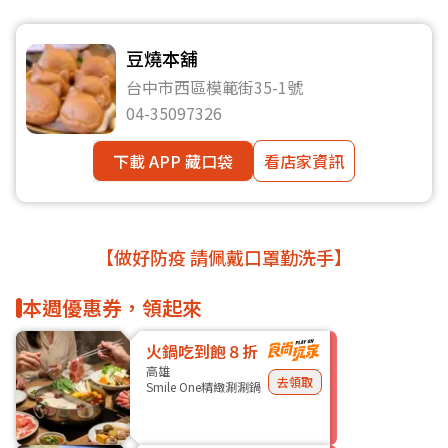
豆燒本舖
台中市西區模範街35-1號
04-35097326
下載 APP 藏口袋
看店家資訊
【做好防疫 請佩戴口罩勤洗手】
本週優惠券，領起來
火鍋吃到飽８折
高雄
去領取
Smile One精緻涮涮鍋