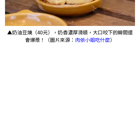
▲奶油豆燒（40元），奶香濃厚滑順，大口咬下的瞬間還
會爆漿！（圖片來源：
肉依小姐吃什麼
）