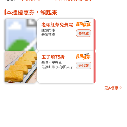
本週優惠券，領起來
老賴紅茶免費喝
連鎖門市
去領取
老賴茶棧
玉子燒75折
基隆・安樂區
去領取
佐藤お帰り-你回來了
更多優惠