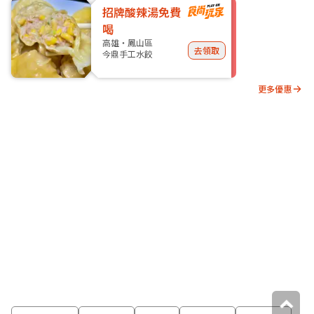
招牌酸辣湯免費
喝
高雄・鳳山區
去領取
今鼎手工水餃
更多優惠