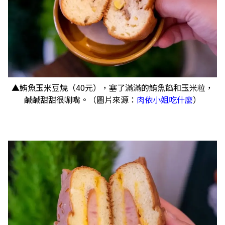
▲鮪魚玉米豆燒（40元），塞了滿滿的鮪魚餡和玉米粒，
鹹鹹甜甜很唰嘴。（圖片來源：
肉依小姐吃什麼
）