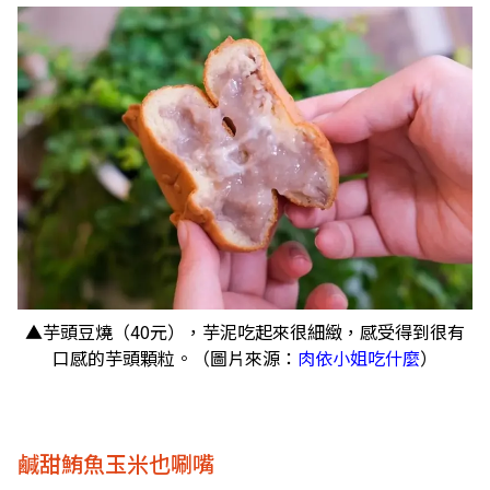
▲芋頭豆燒（40元），芋泥吃起來很細緻，感受得到很有
口感的芋頭顆粒。（圖片來源：
肉依小姐吃什麼
）
鹹甜鮪魚玉米也唰嘴