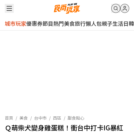
城市玩家
優惠券
節目
熱門
美食
旅行
懶人包
親子
生活
日韓
首頁
/
美食
/
台中市
/
西區
/
甜食點心
Ｑ萌柴犬變身雞蛋糕！衝台中打卡IG暴紅