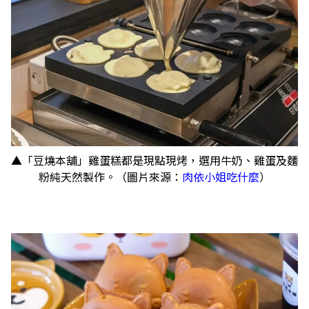
▲「豆燒本舖」雞蛋糕都是現點現烤，選用牛奶、雞蛋及麵
粉純天然製作。（圖片來源：
肉依小姐吃什麼
）