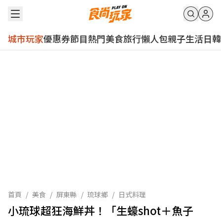
城市玩家
優惠券
節目
熱門
美食
旅行
懶人包
親子
生活
日韓
首頁
/
美食
/
屏東縣
/
琉球鄉
/
日式料理
小琉球超狂海鮮丼！「生蠔shot＋魚子