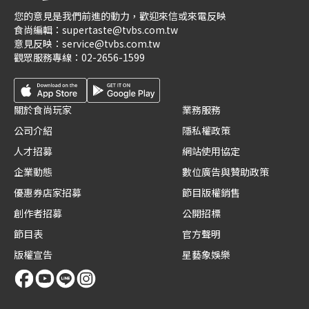
您的意見是我們前進的動力，歡迎來信或來電反映
食尚編輯：
supertaste@tvbs.com.tw
意見反映：
service@tvbs.com.tw
觀眾服務專線：
02-2656-1599
關於食尚玩家
業務服務
公司介紹
隱私權政策
人才招募
網站使用協定
企業動態
數位廣告與贊助政策
優惠券店家招募
節目版權銷售
創作者招募
公開招標
節目表
官方聲明
版權宣告
星藝象娛樂