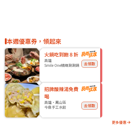
本週優惠券，領起來
火鍋吃到飽８折
高雄
去領取
Smile One精緻涮涮鍋
招牌酸辣湯免費
喝
高雄・鳳山區
去領取
今鼎手工水餃
更多優惠