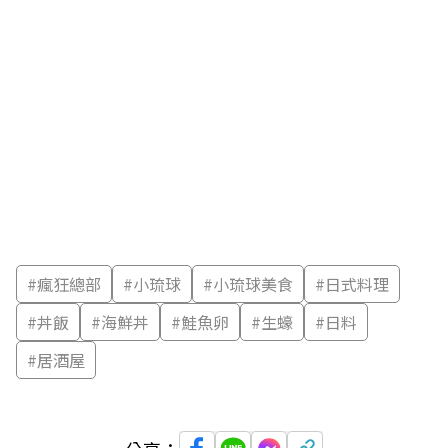
#
瘋狂總部
#
小琉球
#
小琉球美食
#
日式料理
#
丼飯
#
海鮮丼
#
鮭魚卵
#
生蠔
#
日料
#
居酒屋