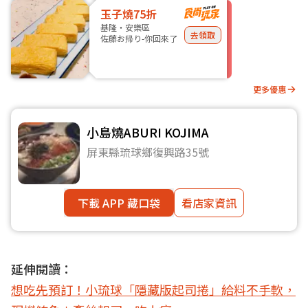
玉子燒75折
基隆・安樂區
去領取
佐藤お帰り-你回來了
更多優惠
小島燒ABURI KOJIMA
屏東縣琉球鄉復興路35號
下載 APP 藏口袋
看店家資訊
延伸閱讀：
想吃先預訂！小琉球「隱藏版起司捲」給料不手軟，