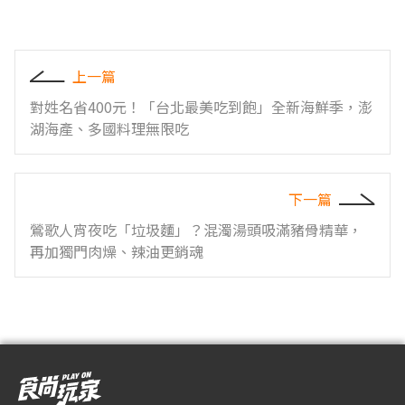
上一篇
對姓名省400元！「台北最美吃到飽」全新海鮮季，澎
湖海產、多國料理無限吃
下一篇
鶯歌人宵夜吃「垃圾麵」？混濁湯頭吸滿豬骨精華，
再加獨門肉燥、辣油更銷魂