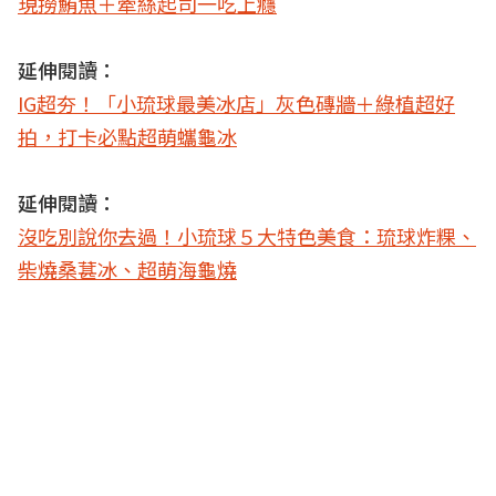
現撈鮪魚＋牽絲起司一吃上癮
延伸閱讀：
IG超夯！「小琉球最美冰店」灰色磚牆＋綠植超好
拍，打卡必點超萌蠵龜冰
延伸閱讀：
沒吃別說你去過！小琉球５大特色美食：琉球炸粿、
柴燒桑葚冰、超萌海龜燒