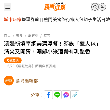
城市玩家
優惠券
節目
熱門
美食
旅行
懶人包
親子
生活
日韓
首頁
/
美食
/
嘉義縣
/
其它
溪邊祕境享網美漂浮餐！鄒族「獵人包」
清爽又開胃，濃郁小米酒帶有乳酸香
嘉義縣
｜6/23《瘋狂總部》節目店家資訊
食尚編輯部
分享：