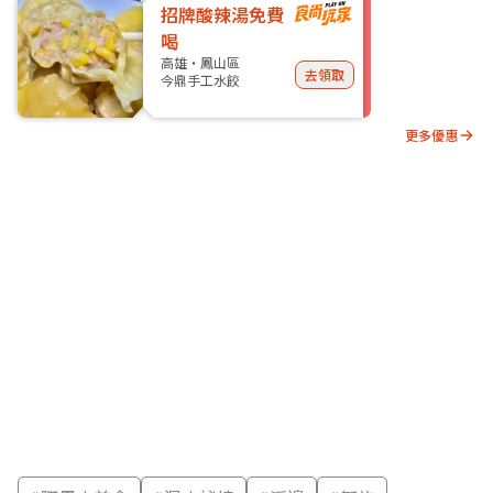
招牌酸辣湯免費
喝
高雄・鳳山區
去領取
今鼎手工水餃
更多優惠