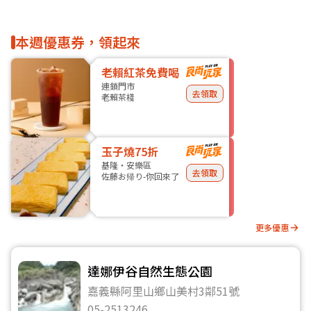
本週優惠券，領起來
老賴紅茶免費喝
連鎖門市
去領取
老賴茶棧
玉子燒75折
基隆・安樂區
去領取
佐藤お帰り-你回來了
更多優惠
達娜伊谷自然生態公園
嘉義縣阿里山鄉山美村3鄰51號
05-2513246