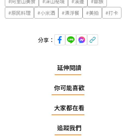
#
阿里山美食
#
深山祕境
#
溪邊
#
鄒族
#
原民料理
#
小米酒
#
漂浮餐
#
美拍
#
打卡
分享：
延伸閱讀
你可能喜歡
大家都在看
追蹤我們